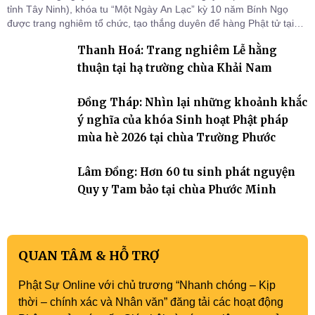
tỉnh Tây Ninh), khóa tu “Một Ngày An Lạc” kỳ 10 năm Bính Ngọ
được trang nghiêm tổ chức, tạo thắng duyên để hàng Phật tử tại
gia trở về nương tựa Tam bảo, lắng đọng thân tâm và vun bồi đời
Thanh Hoá: Trang nghiêm Lễ hằng
sống thiện lành.
thuận tại hạ trường chùa Khải Nam
Đồng Tháp: Nhìn lại những khoảnh khắc
ý nghĩa của khóa Sinh hoạt Phật pháp
mùa hè 2026 tại chùa Trường Phước
Lâm Đồng: Hơn 60 tu sinh phát nguyện
Quy y Tam bảo tại chùa Phước Minh
QUAN TÂM & HỖ TRỢ
Phật Sự Online với chủ trương “Nhanh chóng – Kịp
thời – chính xác và Nhân văn” đăng tải các hoạt động