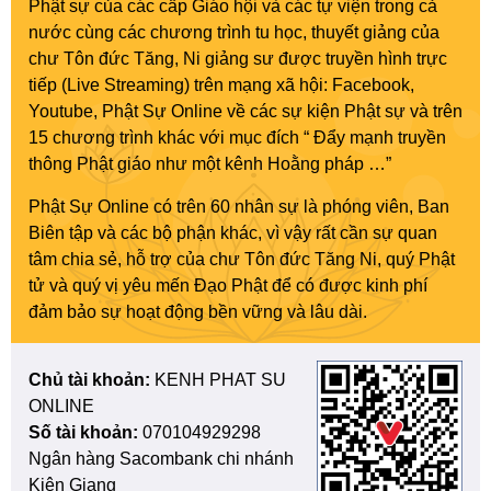
Phật sự của các cấp Giáo hội và các tự viện trong cả
nước cùng các chương trình tu học, thuyết giảng của
chư Tôn đức Tăng, Ni giảng sư được truyền hình trực
tiếp (Live Streaming) trên mạng xã hội: Facebook,
Youtube, Phật Sự Online về các sự kiện Phật sự và trên
15 chương trình khác với mục đích “ Đẩy mạnh truyền
thông Phật giáo như một kênh Hoằng pháp …”
Phật Sự Online có trên 60 nhân sự là phóng viên, Ban
Biên tập và các bộ phận khác, vì vậy rất cần sự quan
tâm chia sẻ, hỗ trợ của chư Tôn đức Tăng Ni, quý Phật
tử và quý vị yêu mến Đạo Phật để có được kinh phí
đảm bảo sự hoạt động bền vững và lâu dài.
Chủ tài khoản:
KENH PHAT SU
ONLINE
Số tài khoản:
070104929298
Ngân hàng Sacombank chi nhánh
Kiên Giang