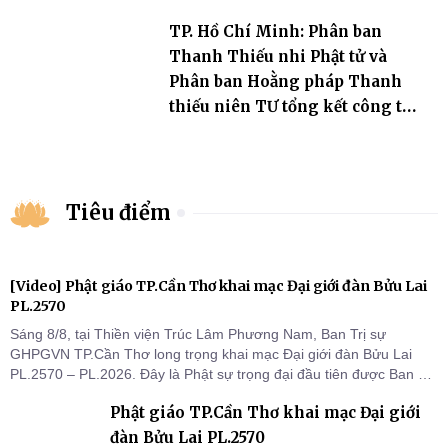
TP. Hồ Chí Minh: Phân ban
Thanh Thiếu nhi Phật tử và
Phân ban Hoằng pháp Thanh
thiếu niên TƯ tổng kết công tác
Phật sự nhiệm kỳ IX (2022 –
2027)
Tiêu điểm
[Video] Phật giáo TP.Cần Thơ khai mạc Đại giới đàn Bửu Lai
PL.2570
Sáng 8/8, tại Thiền viện Trúc Lâm Phương Nam, Ban Trị sự
GHPGVN TP.Cần Thơ long trọng khai mạc Đại giới đàn Bửu Lai
PL.2570 – PL.2026. Đây là Phật sự trọng đại đầu tiên được Ban Trị
sự triển khai sau thành công của Đại hội Phật giáo thành phố lần
Phật giáo TP.Cần Thơ khai mạc Đại giới
thứ I, thể hiện sự quan tâm đối với công tác truyền giới, đào tạo
Tăng tài và tiếp nối mạng mạch Tăng-g
đàn Bửu Lai PL.2570