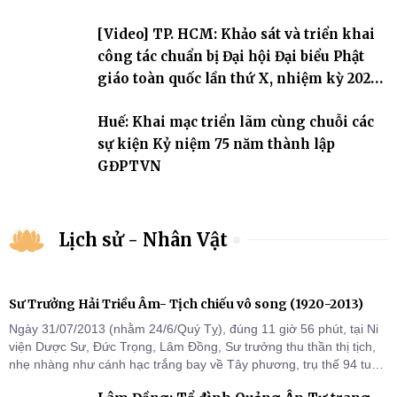
[Video] TP. HCM: Khảo sát và triển khai
công tác chuẩn bị Đại hội Đại biểu Phật
giáo toàn quốc lần thứ X, nhiệm kỳ 2026-
2031
Huế: Khai mạc triển lãm cùng chuỗi các
sự kiện Kỷ niệm 75 năm thành lập
GĐPTVN
Lịch sử - Nhân Vật
Sư Trưởng Hải Triều Âm- Tịch chiếu vô song (1920-2013)
Ngày 31/07/2013 (nhằm 24/6/Quý Tỵ), đúng 11 giờ 56 phút, tại Ni
viện Dược Sư, Đức Trọng, Lâm Đồng, Sư trưởng thu thần thị tịch,
nhẹ nhàng như cánh hạc trắng bay về Tây phương, trụ thế 94 tuổi
đời, 60 hạ lạp.