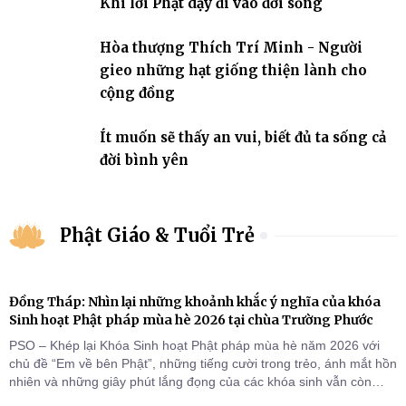
Khi lời Phật dạy đi vào đời sống
Hòa thượng Thích Trí Minh - Người
gieo những hạt giống thiện lành cho
cộng đồng
Ít muốn sẽ thấy an vui, biết đủ ta sống cả
đời bình yên
Phật Giáo & Tuổi Trẻ
Đồng Tháp: Nhìn lại những khoảnh khắc ý nghĩa của khóa
Sinh hoạt Phật pháp mùa hè 2026 tại chùa Trường Phước
PSO – Khép lại Khóa Sinh hoạt Phật pháp mùa hè năm 2026 với
chủ đề “Em về bên Phật”, những tiếng cười trong trẻo, ánh mắt hồn
nhiên và những giây phút lắng đọng của các khóa sinh vẫn còn
đọng lại dưới mái chùa Trường Phước (xã Tân Hương, tỉnh Đồng