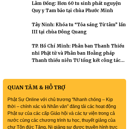
Lâm Đồng: Hơn 60 tu sinh phát nguyện
Tháp). Những tuần tu học ngắn ngủi nhưng đã trở thành hành
trang quý báu, gieo những hạt giống thiện l
Quy y Tam bảo tại chùa Phước Minh
Tây Ninh: Khóa tu “Tỏa sáng Từ tâm” lần
III tại chùa Đông Quang
TP. Hồ Chí Minh: Phân ban Thanh Thiếu
nhi Phật tử và Phân ban Hoằng pháp
Thanh thiếu niên TƯ tổng kết công tác
Phật sự nhiệm kỳ IX (2022 – 2027)
QUAN TÂM & HỖ TRỢ
Phật Sự Online với chủ trương “Nhanh chóng – Kịp
thời – chính xác và Nhân văn” đăng tải các hoạt động
Phật sự của các cấp Giáo hội và các tự viện trong cả
nước cùng các chương trình tu học, thuyết giảng của
chư Tôn đức Tăng, Ni giảng sư được truyền hình trực