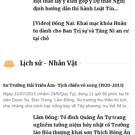
Hội thảo lấy ý kiến góp ý Dự thảo Nghị
định hướng dẫn thi hành Luật Tín
ngưỡng, tôn giáo
[Video] Đồng Nai: Khai mạc khóa Huân
tu dành cho Ban Trị sự và Tăng Ni an cư
tại chỗ
Lịch sử - Nhân Vật
Sư Trưởng Hải Triều Âm- Tịch chiếu vô song (1920-2013)
Ngày 31/07/2013 (nhằm 24/6/Quý Tỵ), đúng 11 giờ 56 phút, tại Ni
viện Dược Sư, Đức Trọng, Lâm Đồng, Sư trưởng thu thần thị tịch,
nhẹ nhàng như cánh hạc trắng bay về Tây phương, trụ thế 94 tuổi
đời, 60 hạ lạp.
Lâm Đồng: Tổ đình Quảng Ân Tự trang
nghiêm tưởng niệm húy nhật cố Trưởng
lão Hòa thượng khai sơn Thích Hồng Ân