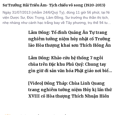
Sư Trưởng Hải Triều Âm- Tịch chiếu vô song (1920-2013)
Ngày 31/07/2013 (nhằm 24/6/Quý Tỵ), đúng 11 giờ 56 phút, tại Ni
viện Dược Sư, Đức Trọng, Lâm Đồng, Sư trưởng thu thần thị tịch,
nhẹ nhàng như cánh hạc trắng bay về Tây phương, trụ thế 94 tuổi
đời, 60 hạ lạp.
Lâm Đồng: Tổ đình Quảng Ân Tự trang
nghiêm tưởng niệm húy nhật cố Trưởng
lão Hòa thượng khai sơn Thích Hồng Ân
Lâm Đồng: Khảo cứu hệ thống 7 ngôi
chùa trên Đặc khu Phú Quý: Chung tay
gìn giữ di sản văn hóa Phật giáo nơi biển
đảo
[Video] Đồng Tháp: Chùa Linh Quang
trang nghiêm tưởng niệm Húy kị lần thứ
XVIII cố Hòa thượng Thích Nhuận Hiền