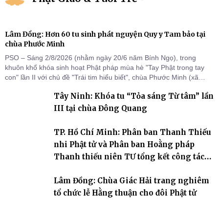
Lâm Đồng: Hơn 60 tu sinh phát nguyện Quy y Tam bảo tại
chùa Phước Minh
PSO – Sáng 2/8/2026 (nhằm ngày 20/6 năm Bính Ngọ), trong
khuôn khổ khóa sinh hoạt Phật pháp mùa hè "Tay Phật trong tay
con" lần II với chủ đề "Trái tim hiểu biết", chùa Phước Minh (xã
Hàm Kiệm) đã trang nghiêm tổ chức lễ phát nguyện quy y Tam bảo
Tây Ninh: Khóa tu “Tỏa sáng Từ tâm” lần
cho hơn 60 tu sinh.
III tại chùa Đông Quang
TP. Hồ Chí Minh: Phân ban Thanh Thiếu
nhi Phật tử và Phân ban Hoằng pháp
Thanh thiếu niên TƯ tổng kết công tác
Phật sự nhiệm kỳ IX (2022 – 2027)
Lâm Đồng: Chùa Giác Hải trang nghiêm
tổ chức lễ Hằng thuận cho đôi Phật tử