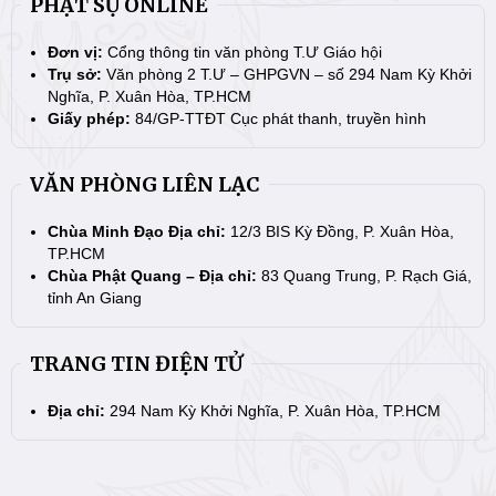
PHẬT SỰ ONLINE
Đơn vị:
Cổng thông tin văn phòng T.Ư Giáo hội
Trụ sở:
Văn phòng 2 T.Ư – GHPGVN – số 294 Nam Kỳ Khởi
Nghĩa, P. Xuân Hòa, TP.HCM
Giấy phép:
84/GP-TTĐT Cục phát thanh, truyền hình
VĂN PHÒNG LIÊN LẠC
Chùa Minh Đạo Địa chỉ:
12/3 BIS Kỳ Đồng, P. Xuân Hòa,
TP.HCM
Chùa Phật Quang – Địa chỉ:
83 Quang Trung, P. Rạch Giá,
tỉnh An Giang
TRANG TIN ĐIỆN TỬ
Địa chỉ:
294 Nam Kỳ Khởi Nghĩa, P. Xuân Hòa, TP.HCM