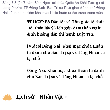
Sáng 6/8 (24/6 năm Bính Ngọ), tại chùa Quốc Ân Khải Tường (xã
Long Phước, TP. Đồng Nai), Ban Trị sự Phật giáo thành phố Đồng
Nai đã trang nghiêm khai mạc Khóa huân tu tập trung trong mùa
An cư kiết hạ Phật lịch 2570 dành cho chư Tăng hành giả an cư tại
TP.HCM: Bộ Dân tộc và Tôn giáo tổ chức
chỗ khu vực VII, VIII và trường hạ chùa Quốc Ân Khải Tường.
Hội thảo lấy ý kiến góp ý Dự thảo Nghị
định hướng dẫn thi hành Luật Tín
ngưỡng, tôn giáo
[Video] Đồng Nai: Khai mạc khóa Huân
tu dành cho Ban Trị sự và Tăng Ni an cư
tại chỗ
Đồng Nai: Khai mạc khóa Huân tu dành
cho Ban Trị sự và Tăng Ni an cư tại chỗ
Lịch sử - Nhân Vật