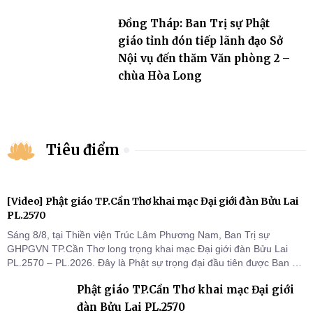
Đồng Tháp: Ban Trị sự Phật
giáo tỉnh đón tiếp lãnh đạo Sở
Nội vụ đến thăm Văn phòng 2 –
chùa Hòa Long
Tiêu điểm
[Video] Phật giáo TP.Cần Thơ khai mạc Đại giới đàn Bửu Lai
PL.2570
Sáng 8/8, tại Thiền viện Trúc Lâm Phương Nam, Ban Trị sự
GHPGVN TP.Cần Thơ long trọng khai mạc Đại giới đàn Bửu Lai
PL.2570 – PL.2026. Đây là Phật sự trọng đại đầu tiên được Ban Trị
sự triển khai sau thành công của Đại hội Phật giáo thành phố lần
Phật giáo TP.Cần Thơ khai mạc Đại giới
thứ I, thể hiện sự quan tâm đối với công tác truyền giới, đào tạo
Tăng tài và tiếp nối mạng mạch Tăng-g
đàn Bửu Lai PL.2570