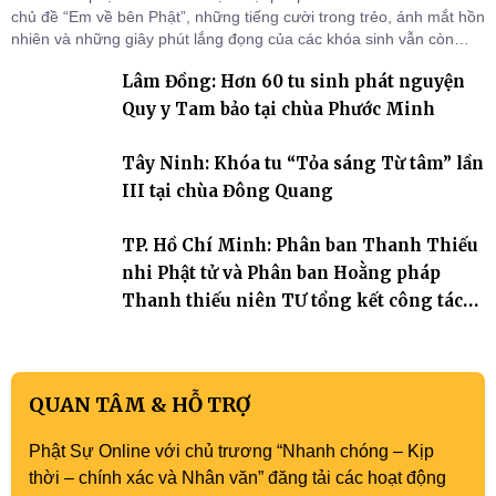
chủ đề “Em về bên Phật”, những tiếng cười trong trẻo, ánh mắt hồn
nhiên và những giây phút lắng đọng của các khóa sinh vẫn còn
đọng lại dưới mái chùa Trường Phước (xã Tân Hương, tỉnh Đồng
Lâm Đồng: Hơn 60 tu sinh phát nguyện
Tháp). Những tuần tu học ngắn ngủi nhưng đã trở thành hành
trang quý báu, gieo những hạt giống thiện l
Quy y Tam bảo tại chùa Phước Minh
Tây Ninh: Khóa tu “Tỏa sáng Từ tâm” lần
III tại chùa Đông Quang
TP. Hồ Chí Minh: Phân ban Thanh Thiếu
nhi Phật tử và Phân ban Hoằng pháp
Thanh thiếu niên TƯ tổng kết công tác
Phật sự nhiệm kỳ IX (2022 – 2027)
QUAN TÂM & HỖ TRỢ
Phật Sự Online với chủ trương “Nhanh chóng – Kịp
thời – chính xác và Nhân văn” đăng tải các hoạt động