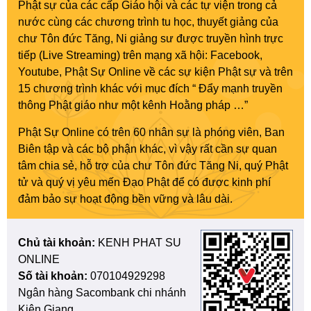
Phật sự của các cấp Giáo hội và các tự viện trong cả
nước cùng các chương trình tu học, thuyết giảng của
chư Tôn đức Tăng, Ni giảng sư được truyền hình trực
tiếp (Live Streaming) trên mạng xã hội: Facebook,
Youtube, Phật Sự Online về các sự kiện Phật sự và trên
15 chương trình khác với mục đích “ Đẩy mạnh truyền
thông Phật giáo như một kênh Hoằng pháp …”
Phật Sự Online có trên 60 nhân sự là phóng viên, Ban
Biên tập và các bộ phận khác, vì vậy rất cần sự quan
tâm chia sẻ, hỗ trợ của chư Tôn đức Tăng Ni, quý Phật
tử và quý vị yêu mến Đạo Phật để có được kinh phí
đảm bảo sự hoạt động bền vững và lâu dài.
Chủ tài khoản:
KENH PHAT SU
ONLINE
Số tài khoản:
070104929298
Ngân hàng Sacombank chi nhánh
Kiên Giang