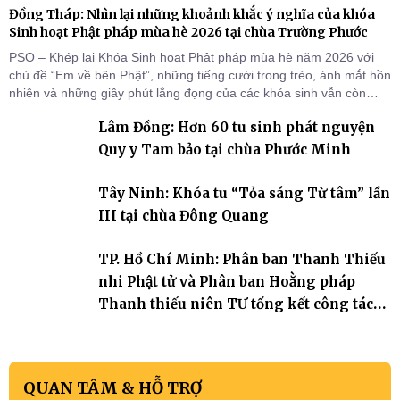
Đồng Tháp: Nhìn lại những khoảnh khắc ý nghĩa của khóa
Sinh hoạt Phật pháp mùa hè 2026 tại chùa Trường Phước
PSO – Khép lại Khóa Sinh hoạt Phật pháp mùa hè năm 2026 với
chủ đề “Em về bên Phật”, những tiếng cười trong trẻo, ánh mắt hồn
nhiên và những giây phút lắng đọng của các khóa sinh vẫn còn
đọng lại dưới mái chùa Trường Phước (xã Tân Hương, tỉnh Đồng
Lâm Đồng: Hơn 60 tu sinh phát nguyện
Tháp). Những tuần tu học ngắn ngủi nhưng đã trở thành hành
trang quý báu, gieo những hạt giống thiện l
Quy y Tam bảo tại chùa Phước Minh
Tây Ninh: Khóa tu “Tỏa sáng Từ tâm” lần
III tại chùa Đông Quang
TP. Hồ Chí Minh: Phân ban Thanh Thiếu
nhi Phật tử và Phân ban Hoằng pháp
Thanh thiếu niên TƯ tổng kết công tác
Phật sự nhiệm kỳ IX (2022 – 2027)
QUAN TÂM & HỖ TRỢ