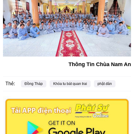
Thông Tin Chùa Nam An
Thẻ:
Đồng Tháp
Khóa tu bát quan trai
phật đản