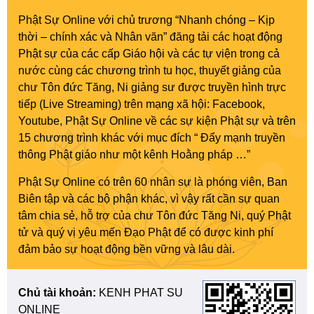
Phật Sự Online với chủ trương “Nhanh chóng – Kịp
thời – chính xác và Nhân văn” đăng tải các hoạt động
Phật sự của các cấp Giáo hội và các tự viện trong cả
nước cùng các chương trình tu học, thuyết giảng của
chư Tôn đức Tăng, Ni giảng sư được truyền hình trực
tiếp (Live Streaming) trên mạng xã hội: Facebook,
Youtube, Phật Sự Online về các sự kiện Phật sự và trên
15 chương trình khác với mục đích “ Đẩy mạnh truyền
thông Phật giáo như một kênh Hoằng pháp …”
Phật Sự Online có trên 60 nhân sự là phóng viên, Ban
Biên tập và các bộ phận khác, vì vậy rất cần sự quan
tâm chia sẻ, hỗ trợ của chư Tôn đức Tăng Ni, quý Phật
tử và quý vị yêu mến Đạo Phật để có được kinh phí
đảm bảo sự hoạt động bền vững và lâu dài.
Chủ tài khoản:
KENH PHAT SU
ONLINE