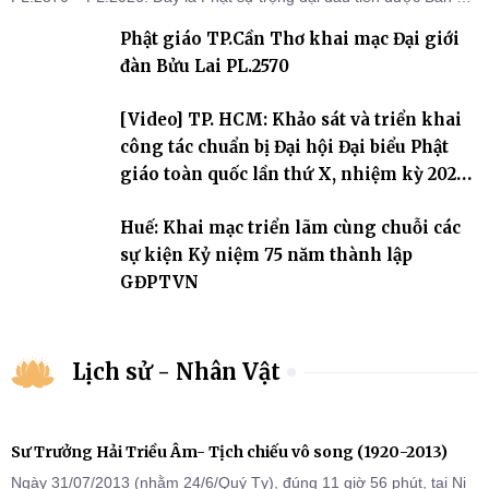
sự triển khai sau thành công của Đại hội Phật giáo thành phố lần
Phật giáo TP.Cần Thơ khai mạc Đại giới
thứ I, thể hiện sự quan tâm đối với công tác truyền giới, đào tạo
Tăng tài và tiếp nối mạng mạch Tăng-g
đàn Bửu Lai PL.2570
[Video] TP. HCM: Khảo sát và triển khai
công tác chuẩn bị Đại hội Đại biểu Phật
giáo toàn quốc lần thứ X, nhiệm kỳ 2026-
2031
Huế: Khai mạc triển lãm cùng chuỗi các
sự kiện Kỷ niệm 75 năm thành lập
GĐPTVN
Lịch sử - Nhân Vật
Sư Trưởng Hải Triều Âm- Tịch chiếu vô song (1920-2013)
Ngày 31/07/2013 (nhằm 24/6/Quý Tỵ), đúng 11 giờ 56 phút, tại Ni