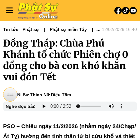
Tin tức - Phật sự
Phật sự miền Tây
12/02/2026 16:40
Ni giới
Từ Thiện Xã Hội
Đồng Tháp: Chùa Phú
Khánh tổ chức Phiên chợ 0
đồng cho bà con khó khăn
vui đón Tết
Ni Sư Thích Nữ Diệu Tâm
Nghe đọc bài:
PSO – Chiều ngày 11/2/2026 (nhằm ngày 24/Chạp/
Ất Tỵ) hướng đến tinh thần từ bi cứu khổ và thiết