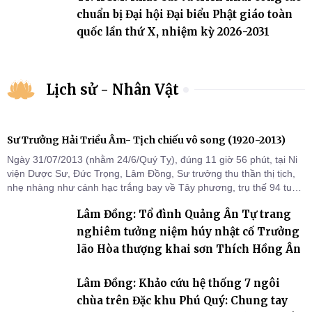
chuẩn bị Đại hội Đại biểu Phật giáo toàn
quốc lần thứ X, nhiệm kỳ 2026-2031
Lịch sử - Nhân Vật
Sư Trưởng Hải Triều Âm- Tịch chiếu vô song (1920-2013)
Ngày 31/07/2013 (nhằm 24/6/Quý Tỵ), đúng 11 giờ 56 phút, tại Ni
viện Dược Sư, Đức Trọng, Lâm Đồng, Sư trưởng thu thần thị tịch,
nhẹ nhàng như cánh hạc trắng bay về Tây phương, trụ thế 94 tuổi
đời, 60 hạ lạp.
Lâm Đồng: Tổ đình Quảng Ân Tự trang
nghiêm tưởng niệm húy nhật cố Trưởng
lão Hòa thượng khai sơn Thích Hồng Ân
Lâm Đồng: Khảo cứu hệ thống 7 ngôi
chùa trên Đặc khu Phú Quý: Chung tay