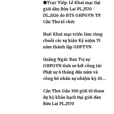
🔴Trực Tiếp: Lễ Khai mạc Đại
giới đàn Bửu Lai PL.2570 -
DL.2026 do BTS GHPGVN TP.
Cần Thơ tổ chức
Huế: Khai mạc triển lãm cùng
chuỗi các sự kiện Kỷ niệm 75
năm thành lập GĐPTVN
Quảng Ngãi: Ban Trị sự
GHPGVN tỉnh sơ kết công tác
Phật sự 6 tháng đầu năm và
công bố nhân sự nhiệm kỳ 2026
– 2031
Cần Thơ: Gần 300 giới tử tham
dự kỳ khảo hạch Đại giới đàn
Bửu Lai PL.2570