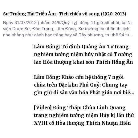
Sư Trưởng Hải Triều Âm- Tịch chiếu vô song (1920-2013)
Ngày 31/07/2013 (nhằm 24/6/Quý Tỵ), đúng 11 giờ 56 phút, tại Ni
viện Dược Sư, Đức Trọng, Lâm Đồng, Sư trưởng thu thần thị tịch,
nhẹ nhàng như cánh hạc trắng bay về Tây phương, trụ thế 94 tuổi
đời, 60 hạ lạp.
Lâm Đồng: Tổ đình Quảng Ân Tự trang
nghiêm tưởng niệm húy nhật cố Trưởng
lão Hòa thượng khai sơn Thích Hồng Ân
Lâm Đồng: Khảo cứu hệ thống 7 ngôi
chùa trên Đặc khu Phú Quý: Chung tay
gìn giữ di sản văn hóa Phật giáo nơi biển
đảo
[Video] Đồng Tháp: Chùa Linh Quang
trang nghiêm tưởng niệm Húy kị lần thứ
XVIII cố Hòa thượng Thích Nhuận Hiền