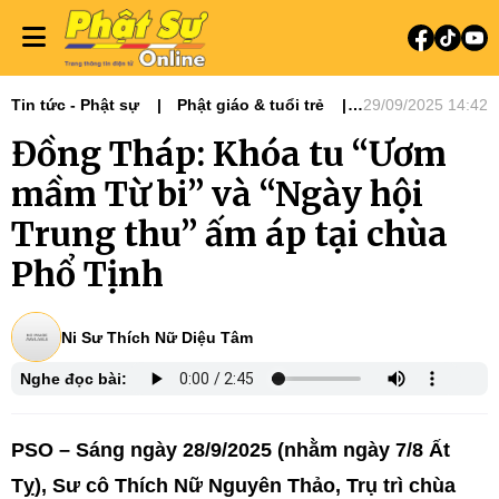
Tin tức - Phật sự
Phật giáo & tuổi trẻ
29/09/2025 14:42
Phật sự miền Tây
Ni giới
Đồng Tháp: Khóa tu “Ươm
Từ Thiện Xã Hội
mầm Từ bi” và “Ngày hội
Trung thu” ấm áp tại chùa
Phổ Tịnh
Ni Sư Thích Nữ Diệu Tâm
Nghe đọc bài:
PSO – Sáng ngày 28/9/2025 (nhằm ngày 7/8 Ất
Tỵ), Sư cô Thích Nữ Nguyên Thảo, Trụ trì chùa