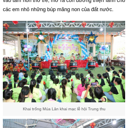
vào tâm hồn thơ trẻ, mở ra con đường thiện lành cho
các em nhỏ những búp măng non của đất nước.
Khai trống
Múa Lân khai mạc lễ hội Trung thu