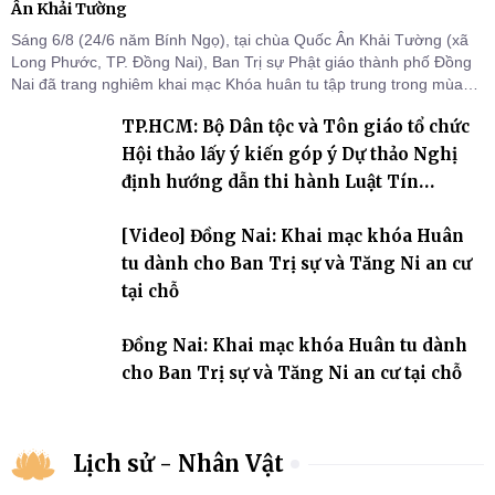
Ân Khải Tường
Sáng 6/8 (24/6 năm Bính Ngọ), tại chùa Quốc Ân Khải Tường (xã
Long Phước, TP. Đồng Nai), Ban Trị sự Phật giáo thành phố Đồng
Nai đã trang nghiêm khai mạc Khóa huân tu tập trung trong mùa
An cư kiết hạ Phật lịch 2570 dành cho chư Tăng hành giả an cư tại
TP.HCM: Bộ Dân tộc và Tôn giáo tổ chức
chỗ khu vực VII, VIII và trường hạ chùa Quốc Ân Khải Tường.
Hội thảo lấy ý kiến góp ý Dự thảo Nghị
định hướng dẫn thi hành Luật Tín
ngưỡng, tôn giáo
[Video] Đồng Nai: Khai mạc khóa Huân
tu dành cho Ban Trị sự và Tăng Ni an cư
tại chỗ
Đồng Nai: Khai mạc khóa Huân tu dành
cho Ban Trị sự và Tăng Ni an cư tại chỗ
Lịch sử - Nhân Vật