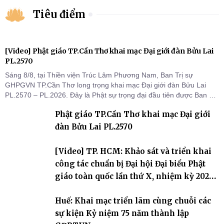
Tiêu điểm
[Video] Phật giáo TP.Cần Thơ khai mạc Đại giới đàn Bửu Lai
PL.2570
Sáng 8/8, tại Thiền viện Trúc Lâm Phương Nam, Ban Trị sự
GHPGVN TP.Cần Thơ long trọng khai mạc Đại giới đàn Bửu Lai
PL.2570 – PL.2026. Đây là Phật sự trọng đại đầu tiên được Ban Trị
sự triển khai sau thành công của Đại hội Phật giáo thành phố lần
Phật giáo TP.Cần Thơ khai mạc Đại giới
thứ I, thể hiện sự quan tâm đối với công tác truyền giới, đào tạo
Tăng tài và tiếp nối mạng mạch Tăng-g
đàn Bửu Lai PL.2570
[Video] TP. HCM: Khảo sát và triển khai
công tác chuẩn bị Đại hội Đại biểu Phật
giáo toàn quốc lần thứ X, nhiệm kỳ 2026-
2031
Huế: Khai mạc triển lãm cùng chuỗi các
sự kiện Kỷ niệm 75 năm thành lập