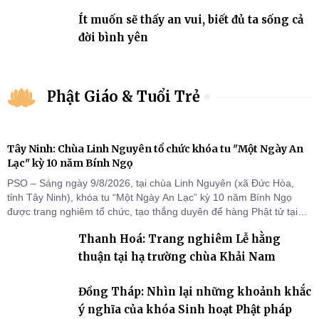
Ít muốn sẽ thấy an vui, biết đủ ta sống cả
đời bình yên
Phật Giáo & Tuổi Trẻ
Tây Ninh: Chùa Linh Nguyên tổ chức khóa tu "Một Ngày An
Lạc" kỳ 10 năm Bính Ngọ
PSO – Sáng ngày 9/8/2026, tại chùa Linh Nguyên (xã Đức Hòa,
tỉnh Tây Ninh), khóa tu “Một Ngày An Lạc” kỳ 10 năm Bính Ngọ
được trang nghiêm tổ chức, tạo thắng duyên để hàng Phật tử tại
gia trở về nương tựa Tam bảo, lắng đọng thân tâm và vun bồi đời
Thanh Hoá: Trang nghiêm Lễ hằng
sống thiện lành.
thuận tại hạ trường chùa Khải Nam
Đồng Tháp: Nhìn lại những khoảnh khắc
ý nghĩa của khóa Sinh hoạt Phật pháp