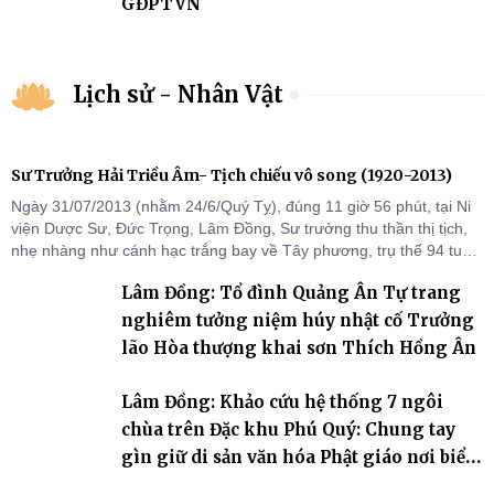
GĐPTVN
Lịch sử - Nhân Vật
Sư Trưởng Hải Triều Âm- Tịch chiếu vô song (1920-2013)
Ngày 31/07/2013 (nhằm 24/6/Quý Tỵ), đúng 11 giờ 56 phút, tại Ni
viện Dược Sư, Đức Trọng, Lâm Đồng, Sư trưởng thu thần thị tịch,
nhẹ nhàng như cánh hạc trắng bay về Tây phương, trụ thế 94 tuổi
đời, 60 hạ lạp.
Lâm Đồng: Tổ đình Quảng Ân Tự trang
nghiêm tưởng niệm húy nhật cố Trưởng
lão Hòa thượng khai sơn Thích Hồng Ân
Lâm Đồng: Khảo cứu hệ thống 7 ngôi
chùa trên Đặc khu Phú Quý: Chung tay
gìn giữ di sản văn hóa Phật giáo nơi biển
đảo