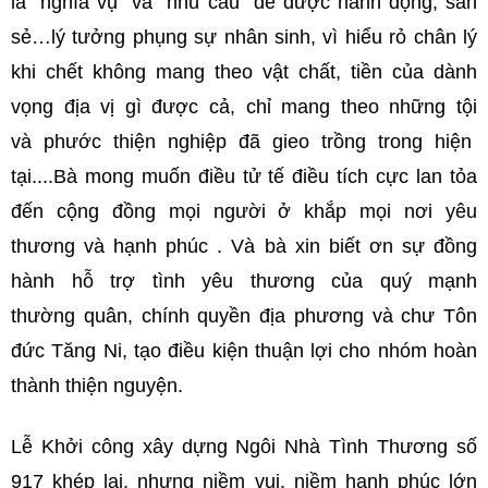
là “nghĩa vụ” và “nhu cầu” để được hành động, san
sẻ…lý tưởng phụng sự nhân sinh, vì hiểu rỏ chân lý
khi chết không mang theo vật chất, tiền của dành
vọng địa vị gì được cả, chỉ mang theo những tội
và phước thiện nghiệp đã gieo trồng trong hiện
tại....Bà mong muốn điều tử tế điều tích cực lan tỏa
đến cộng đồng mọi người ở khắp mọi nơi yêu
thương và hạnh phúc . Và bà xin biết ơn sự đồng
hành hỗ trợ tình yêu thương của quý mạnh
thường quân, chính quyền địa phương và chư Tôn
đức Tăng Ni, tạo điều kiện thuận lợi cho nhóm hoàn
thành thiện nguyện.
Lễ Khởi công xây dựng Ngôi Nhà Tình Thương số
917 khép lại, nhưng niềm vui, niềm hạnh phúc lớn