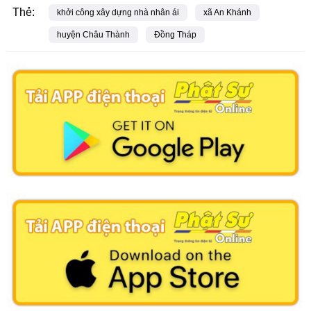
Thẻ:
khởi công xây dựng nhà nhân ái
xã An Khánh
huyện Châu Thành
Đồng Tháp