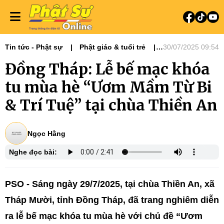
Tin tức - Phật sự
Phật giáo & tuổi trẻ
30/07/2025 09:54
Phật sự miền Tây
Đồng Tháp: Lễ bế mạc khóa
tu mùa hè “Ươm Mầm Từ Bi
& Trí Tuệ” tại chùa Thiền An
Ngọc Hằng
Nghe đọc bài:
PSO - Sáng ngày 29/7/2025, tại chùa Thiền An, xã
Tháp Mười, tỉnh Đồng Tháp, đã trang nghiêm diễn
ra lễ bế mạc khóa tu mùa hè với chủ đề “Ươm