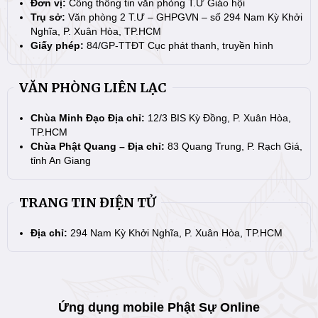
Đơn vị:
Cổng thông tin văn phòng T.Ư Giáo hội
Trụ sở:
Văn phòng 2 T.Ư – GHPGVN – số 294 Nam Kỳ Khởi
Nghĩa, P. Xuân Hòa, TP.HCM
Giấy phép:
84/GP-TTĐT Cục phát thanh, truyền hình
VĂN PHÒNG LIÊN LẠC
Chùa Minh Đạo Địa chỉ:
12/3 BIS Kỳ Đồng, P. Xuân Hòa,
TP.HCM
Chùa Phật Quang – Địa chỉ:
83 Quang Trung, P. Rạch Giá,
tỉnh An Giang
TRANG TIN ĐIỆN TỬ
Địa chỉ:
294 Nam Kỳ Khởi Nghĩa, P. Xuân Hòa, TP.HCM
Ứng dụng mobile Phật Sự Online