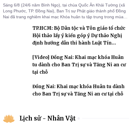
Sáng 6/8 (24/6 năm Bính Ngọ), tại chùa Quốc Ân Khải Tường (xã
Long Phước, TP. Đồng Nai), Ban Trị sự Phật giáo thành phố Đồng
Nai đã trang nghiêm khai mạc Khóa huân tu tập trung trong mùa
An cư kiết hạ Phật lịch 2570 dành cho chư Tăng hành giả an cư tại
TP.HCM: Bộ Dân tộc và Tôn giáo tổ chức
chỗ khu vực VII, VIII và trường hạ chùa Quốc Ân Khải Tường.
Hội thảo lấy ý kiến góp ý Dự thảo Nghị
định hướng dẫn thi hành Luật Tín
ngưỡng, tôn giáo
[Video] Đồng Nai: Khai mạc khóa Huân
tu dành cho Ban Trị sự và Tăng Ni an cư
tại chỗ
Đồng Nai: Khai mạc khóa Huân tu dành
cho Ban Trị sự và Tăng Ni an cư tại chỗ
Lịch sử - Nhân Vật