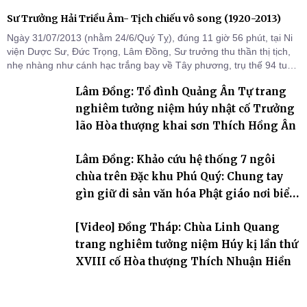
Sư Trưởng Hải Triều Âm- Tịch chiếu vô song (1920-2013)
Ngày 31/07/2013 (nhằm 24/6/Quý Tỵ), đúng 11 giờ 56 phút, tại Ni
viện Dược Sư, Đức Trọng, Lâm Đồng, Sư trưởng thu thần thị tịch,
nhẹ nhàng như cánh hạc trắng bay về Tây phương, trụ thế 94 tuổi
đời, 60 hạ lạp.
Lâm Đồng: Tổ đình Quảng Ân Tự trang
nghiêm tưởng niệm húy nhật cố Trưởng
lão Hòa thượng khai sơn Thích Hồng Ân
Lâm Đồng: Khảo cứu hệ thống 7 ngôi
chùa trên Đặc khu Phú Quý: Chung tay
gìn giữ di sản văn hóa Phật giáo nơi biển
đảo
[Video] Đồng Tháp: Chùa Linh Quang
trang nghiêm tưởng niệm Húy kị lần thứ
XVIII cố Hòa thượng Thích Nhuận Hiền