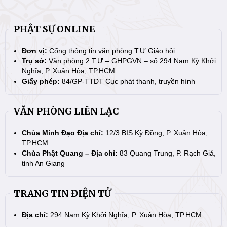
PHẬT SỰ ONLINE
Đơn vị:
Cổng thông tin văn phòng T.Ư Giáo hội
Trụ sở:
Văn phòng 2 T.Ư – GHPGVN – số 294 Nam Kỳ Khởi
Nghĩa, P. Xuân Hòa, TP.HCM
Giấy phép:
84/GP-TTĐT Cục phát thanh, truyền hình
VĂN PHÒNG LIÊN LẠC
Chùa Minh Đạo Địa chỉ:
12/3 BIS Kỳ Đồng, P. Xuân Hòa,
TP.HCM
Chùa Phật Quang – Địa chỉ:
83 Quang Trung, P. Rạch Giá,
tỉnh An Giang
TRANG TIN ĐIỆN TỬ
Địa chỉ:
294 Nam Kỳ Khởi Nghĩa, P. Xuân Hòa, TP.HCM