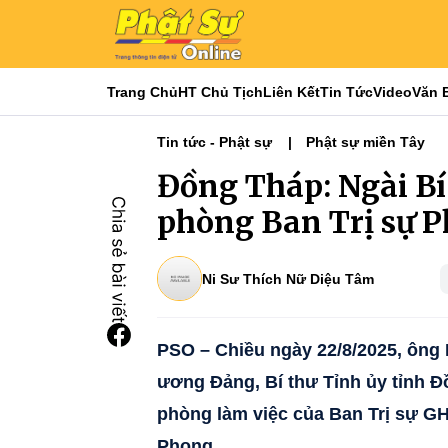
Trang Chủ
HT Chủ Tịch
Liên Kết
Tin Tức
Video
Văn 
Tin tức - Phật sự
Phật sự miền Tây
Đồng Tháp: Ngài Bí
phòng Ban Trị sự P
Ni Sư Thích Nữ Diệu Tâm
PSO – Chiều ngày 22/8/2025, ông
ương Đảng, Bí thư Tỉnh ủy tỉnh 
phòng làm việc của Ban Trị sự G
Phong.