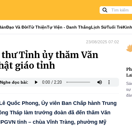
Bản
Đạo Và Đời
Từ Thiện
Tự Viện - Danh Thắng
Lịch Sử
Tuổi Trẻ
Kinh
23/08/2025 07:02
 thư Tỉnh ủy thăm Văn
hật giáo tỉnh
Ph
La
Nghe đọc bài:
Sá
sự
đà
 Lê Quốc Phong, Ủy viên Ban Chấp hành Trung
Đồng Tháp làm trưởng đoàn đã đến thăm Văn
HPGVN tỉnh – chùa Vĩnh Tràng, phường Mỹ