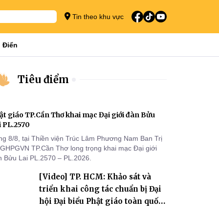
Tin theo khu vực
 Điển
Tiêu điểm
ật giáo TP.Cần Thơ khai mạc Đại giới đàn Bửu
i PL.2570
ng 8/8, tại Thiền viện Trúc Lâm Phương Nam Ban Trị
 GHPGVN TP.Cần Thơ long trọng khai mạc Đại giới
n Bửu Lai PL.2570 – PL.2026.
[Video] TP. HCM: Khảo sát và
triển khai công tác chuẩn bị Đại
hội Đại biểu Phật giáo toàn quốc
lần thứ X, nhiệm kỳ 2026-2031