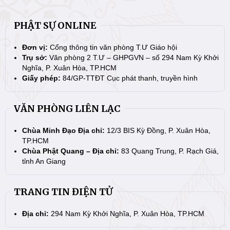
PHẬT SỰ ONLINE
Đơn vị:
Cổng thông tin văn phòng T.Ư Giáo hội
Trụ sở:
Văn phòng 2 T.Ư – GHPGVN – số 294 Nam Kỳ Khởi
Nghĩa, P. Xuân Hòa, TP.HCM
Giấy phép:
84/GP-TTĐT Cục phát thanh, truyền hình
VĂN PHÒNG LIÊN LẠC
Chùa Minh Đạo Địa chỉ:
12/3 BIS Kỳ Đồng, P. Xuân Hòa,
TP.HCM
Chùa Phật Quang – Địa chỉ:
83 Quang Trung, P. Rạch Giá,
tỉnh An Giang
TRANG TIN ĐIỆN TỬ
Địa chỉ:
294 Nam Kỳ Khởi Nghĩa, P. Xuân Hòa, TP.HCM