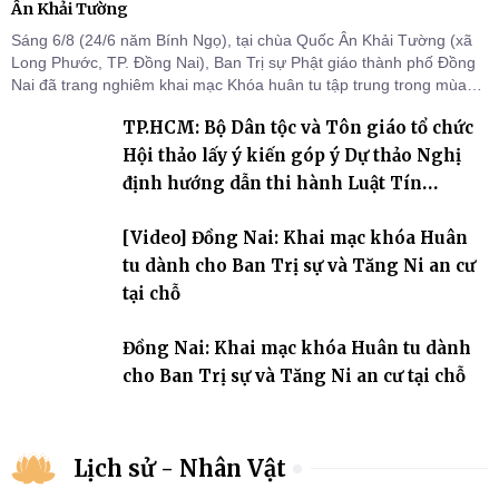
Ân Khải Tường
Sáng 6/8 (24/6 năm Bính Ngọ), tại chùa Quốc Ân Khải Tường (xã
Long Phước, TP. Đồng Nai), Ban Trị sự Phật giáo thành phố Đồng
Nai đã trang nghiêm khai mạc Khóa huân tu tập trung trong mùa
An cư kiết hạ Phật lịch 2570 dành cho chư Tăng hành giả an cư tại
TP.HCM: Bộ Dân tộc và Tôn giáo tổ chức
chỗ khu vực VII, VIII và trường hạ chùa Quốc Ân Khải Tường.
Hội thảo lấy ý kiến góp ý Dự thảo Nghị
định hướng dẫn thi hành Luật Tín
ngưỡng, tôn giáo
[Video] Đồng Nai: Khai mạc khóa Huân
tu dành cho Ban Trị sự và Tăng Ni an cư
tại chỗ
Đồng Nai: Khai mạc khóa Huân tu dành
cho Ban Trị sự và Tăng Ni an cư tại chỗ
Lịch sử - Nhân Vật