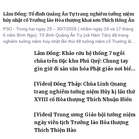
Lâm Đồng: Tổ đình Quảng Ân Tự trang nghiêm tưởng niệm
húy nhật cố Trưởng lão Hòa thượng khai sơn Thích Hồng Ân
PSO - Trong hai ngày 29 – 30/7/2026 ( nhằm ngày 16 và 17 tháng
6 năm Bính Ngọ), Tổ đình Quảng Ân Tự (xã Hàm Tân) đã trang
nghiêm tưởng niệm húy nhật lần thứ 48 tưởng niệm cố Trưởng lão
Hòa thượng thượng Hồng hạ Ân – bậc khai sơn Tổ đình Quảng Ân.
Lâm Đồng: Khảo cứu hệ thống 7 ngôi
Chư Tôn đức Tăng Ni, môn đồ pháp quyến cùng đông đảo thiện tín
Phật tử đã đồng vân tập về đạo tràng, th
chùa trên Đặc khu Phú Quý: Chung tay
gìn giữ di sản văn hóa Phật giáo nơi biển
đảo
[Video] Đồng Tháp: Chùa Linh Quang
trang nghiêm tưởng niệm Húy kị lần thứ
XVIII cố Hòa thượng Thích Nhuận Hiền
[Video] Trung ương Giáo hội tưởng niệm
ngày viên tịch Trưởng lão Hòa thượng
Thích Thiện Hào