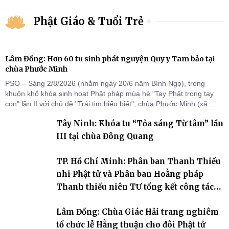
Phật Giáo & Tuổi Trẻ
Lâm Đồng: Hơn 60 tu sinh phát nguyện Quy y Tam bảo tại
chùa Phước Minh
PSO – Sáng 2/8/2026 (nhằm ngày 20/6 năm Bính Ngọ), trong
khuôn khổ khóa sinh hoạt Phật pháp mùa hè "Tay Phật trong tay
con" lần II với chủ đề "Trái tim hiểu biết", chùa Phước Minh (xã
Hàm Kiệm) đã trang nghiêm tổ chức lễ phát nguyện quy y Tam bảo
Tây Ninh: Khóa tu “Tỏa sáng Từ tâm” lần
cho hơn 60 tu sinh.
III tại chùa Đông Quang
TP. Hồ Chí Minh: Phân ban Thanh Thiếu
nhi Phật tử và Phân ban Hoằng pháp
Thanh thiếu niên TƯ tổng kết công tác
Phật sự nhiệm kỳ IX (2022 – 2027)
Lâm Đồng: Chùa Giác Hải trang nghiêm
tổ chức lễ Hằng thuận cho đôi Phật tử