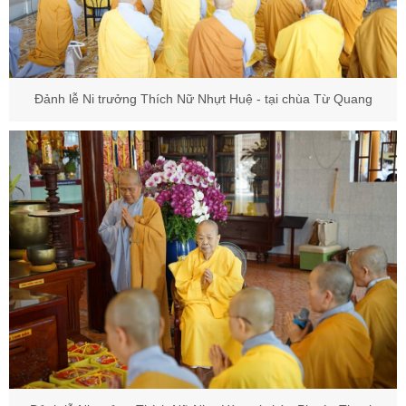
Đảnh lễ Ni trưởng Thích Nữ Nhựt Huệ - tại chùa Từ Quang