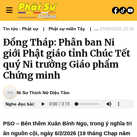
Tin tức - Phật sự
Phật sự miền Tây
07/02/2026 23:20
Ni giới
Tin Tức Hoạt Động
Đồng Tháp: Phân ban Ni
giới Phật giáo tỉnh Chúc Tết
quý Ni trưởng Giáo phẩm
Chứng minh
Ni Sư Thích Nữ Diệu Tâm
Nghe đọc bài:
PSO – Bên thềm Xuân Bính Ngọ, trong ý nghĩa tri
ân nguồn cội, ngày 6/2/2026 (19 tháng Chạp năm