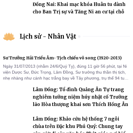
Đồng Nai: Khai mạc khóa Huân tu dành
cho Ban Trị sự và Tăng Ni an cư tại chỗ
Lịch sử - Nhân Vật
Sư Trưởng Hải Triều Âm- Tịch chiếu vô song (1920-2013)
Ngày 31/07/2013 (nhằm 24/6/Quý Tỵ), đúng 11 giờ 56 phút, tại Ni
viện Dược Sư, Đức Trọng, Lâm Đồng, Sư trưởng thu thần thị tịch,
nhẹ nhàng như cánh hạc trắng bay về Tây phương, trụ thế 94 tuổi
đời, 60 hạ lạp.
Lâm Đồng: Tổ đình Quảng Ân Tự trang
nghiêm tưởng niệm húy nhật cố Trưởng
lão Hòa thượng khai sơn Thích Hồng Ân
Lâm Đồng: Khảo cứu hệ thống 7 ngôi
chùa trên Đặc khu Phú Quý: Chung tay