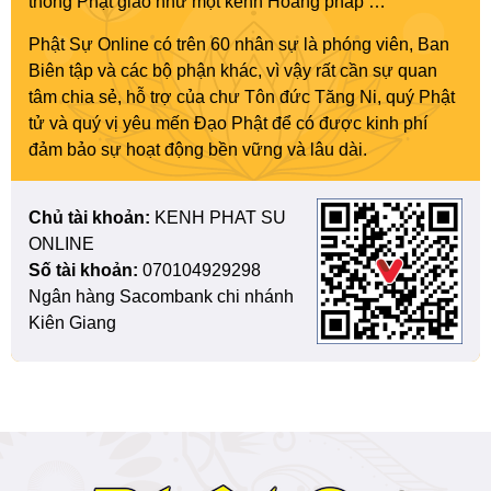
thông Phật giáo như một kênh Hoằng pháp …”
Phật Sự Online có trên 60 nhân sự là phóng viên, Ban
Biên tập và các bộ phận khác, vì vậy rất cần sự quan
tâm chia sẻ, hỗ trợ của chư Tôn đức Tăng Ni, quý Phật
tử và quý vị yêu mến Đạo Phật để có được kinh phí
đảm bảo sự hoạt động bền vững và lâu dài.
Chủ tài khoản:
KENH PHAT SU
ONLINE
Số tài khoản:
070104929298
Ngân hàng Sacombank chi nhánh
Kiên Giang