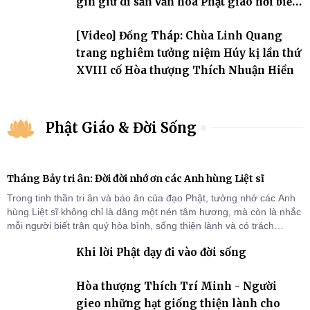
gìn giữ di sản văn hóa Phật giáo nơi biển
đảo
[Video] Đồng Tháp: Chùa Linh Quang
trang nghiêm tưởng niệm Húy kị lần thứ
XVIII cố Hòa thượng Thích Nhuận Hiền
Phật Giáo & Đời Sống
Tháng Bảy tri ân: Đời đời nhớ ơn các Anh hùng Liệt sĩ
Trong tinh thần tri ân và báo ân của đạo Phật, tưởng nhớ các Anh
hùng Liệt sĩ không chỉ là dâng một nén tâm hương, mà còn là nhắc
mỗi người biết trân quý hòa bình, sống thiện lành và có trách
nhiệm với quê hương, đất nước.
Khi lời Phật dạy đi vào đời sống
Hòa thượng Thích Trí Minh - Người
gieo những hạt giống thiện lành cho