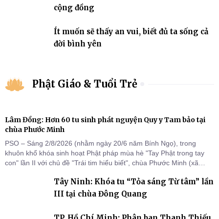
cộng đồng
Ít muốn sẽ thấy an vui, biết đủ ta sống cả
đời bình yên
Phật Giáo & Tuổi Trẻ
Lâm Đồng: Hơn 60 tu sinh phát nguyện Quy y Tam bảo tại
chùa Phước Minh
PSO – Sáng 2/8/2026 (nhằm ngày 20/6 năm Bính Ngọ), trong
khuôn khổ khóa sinh hoạt Phật pháp mùa hè "Tay Phật trong tay
con" lần II với chủ đề "Trái tim hiểu biết", chùa Phước Minh (xã
Hàm Kiệm) đã trang nghiêm tổ chức lễ phát nguyện quy y Tam bảo
Tây Ninh: Khóa tu “Tỏa sáng Từ tâm” lần
cho hơn 60 tu sinh.
III tại chùa Đông Quang
TP. Hồ Chí Minh: Phân ban Thanh Thiếu