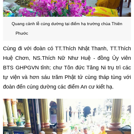
Quang cảnh lễ cúng dường tại điểm hạ trường chùa Thiên
Phước
/-strong/-heart:>:o:-((:-h/-strong/-heart:>:o:-((:-h
Cùng đi với đoàn có TT.Thích Nhật Thanh, TT.Thích
Huệ Chơn, NS.Thích Nữ Như Huệ - đồng Ủy viên
BTS GHPGVN tỉnh; chư Tôn đức Tăng Ni trụ trì các
tự viện và hơn sáu trăm Phật tử cùng tháp tùng với
đoàn đến cúng dường các điểm An cư kiết hạ.