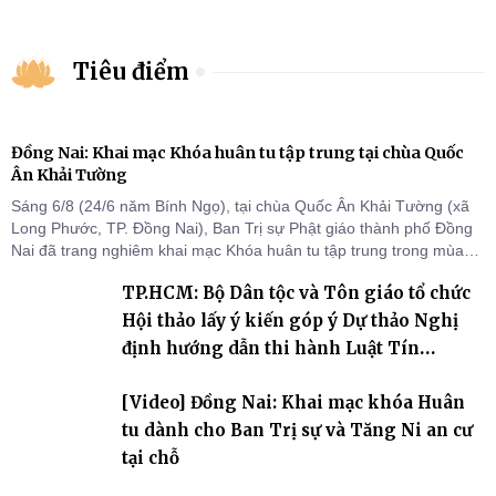
Tiêu điểm
Đồng Nai: Khai mạc Khóa huân tu tập trung tại chùa Quốc
Ân Khải Tường
Sáng 6/8 (24/6 năm Bính Ngọ), tại chùa Quốc Ân Khải Tường (xã
Long Phước, TP. Đồng Nai), Ban Trị sự Phật giáo thành phố Đồng
Nai đã trang nghiêm khai mạc Khóa huân tu tập trung trong mùa
An cư kiết hạ Phật lịch 2570 dành cho chư Tăng hành giả an cư tại
TP.HCM: Bộ Dân tộc và Tôn giáo tổ chức
chỗ khu vực VII, VIII và trường hạ chùa Quốc Ân Khải Tường.
Hội thảo lấy ý kiến góp ý Dự thảo Nghị
định hướng dẫn thi hành Luật Tín
ngưỡng, tôn giáo
[Video] Đồng Nai: Khai mạc khóa Huân
tu dành cho Ban Trị sự và Tăng Ni an cư
tại chỗ