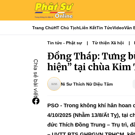
Trang Chủ
HT Chủ Tịch
Liên Kết
Tin Tức
Video
Văn 
Tin tức - Phật sự
Từ thiện Xã hội
Phật sự miền Tây
Đồng Tháp: Tưng b
hiện” tại chùa Kim
Ni Sư Thích Nữ Diệu Tâm
PSO - Trong không khí hân hoan c
4/10/2025 (Nhằm 13/8/Ất Tỵ), tại 
đức Thích Đồng Trung – Trụ trì,
– UVTT BTS GHPGVN TPHCM, kết n