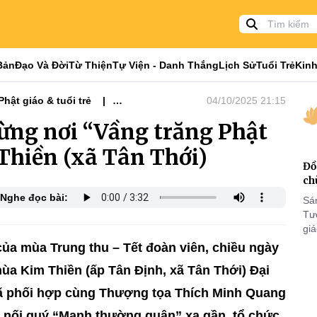
Bản
Đạo Và Đời
Từ Thiện
Tự Viện - Danh Thắng
Lịch Sử
Tuổi Trẻ
Kinh
Phật giáo & tuổi trẻ
04/10/2025 21:15
ừng nơi “Vầng trăng Phật
 Thiền (xã Tân Thới)
Đồ
ch
Nghe đọc bài:
Sá
Tư
gi
Khó
ủa mùa Trung thu – Tết đoàn viên, chiều ngày
25
chùa Kim Thiền (ấp Tân Định, xã Tân Thới) Đại
VI
 đã phối hợp cùng Thượng tọa Thích Minh Quang
ối quý “Mạnh thường quân” xa gần, tổ chức