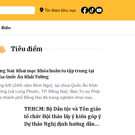
Tin theo khu vực
 Điển
Tiêu điểm
ng Nai: Khai mạc Khóa huân tu tập trung tại
ùa Quốc Ân Khải Tường
ng 6/8 (24/6 năm Bính Ngọ), tại chùa Quốc Ân Khải
ờng (xã Long Phước, TP. Đồng Nai), Ban Trị sự Phật
áo thành phố Đồng Nai đã trang nghiêm khai mạc
a huân tu tập trung trong mùa An cư kiết hạ Phật lịch
TP.HCM: Bộ Dân tộc và Tôn giáo
70 dành cho chư Tăng hành giả an cư tại chỗ khu vực
I, VIII và trường hạ chùa Quốc Ân Khải Tường.
tổ chức Hội thảo lấy ý kiến góp ý
Dự thảo Nghị định hướng dẫn
thi hành Luật Tín ngưỡng, tôn