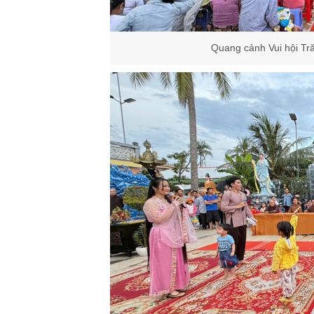
Quang cảnh Vui hội Tră