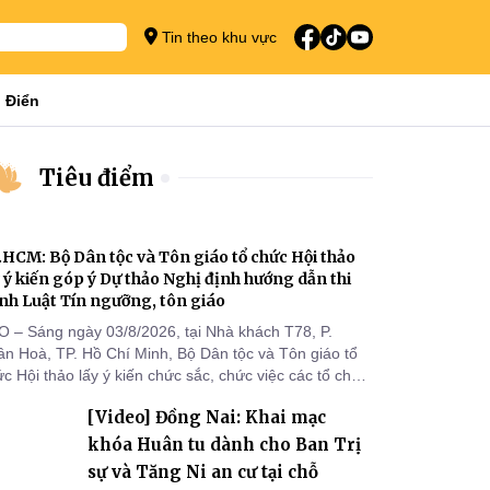
Tin theo khu vực
 Điển
Tiêu điểm
.HCM: Bộ Dân tộc và Tôn giáo tổ chức Hội thảo
y ý kiến góp ý Dự thảo Nghị định hướng dẫn thi
nh Luật Tín ngưỡng, tôn giáo
O – Sáng ngày 03/8/2026, tại Nhà khách T78, P.
ân Hoà, TP. Hồ Chí Minh, Bộ Dân tộc và Tôn giáo tổ
c Hội thảo lấy ý kiến chức sắc, chức việc các tổ chức
 giáo, người đại diện, Ban Quản lý cơ sở tín ngưỡng
[Video] Đồng Nai: Khai mạc
c tỉnh, thành phố khu vực phía Nam nhằm góp ý hoàn
ện hồ sơ Dự thảo Nghị định quy định chi tiết một số
khóa Huân tu dành cho Ban Trị
ều và biện pháp để tổ chức
sự và Tăng Ni an cư tại chỗ