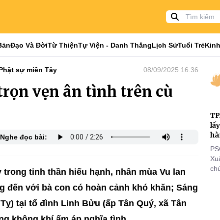
Bản
Đạo Và Đời
Từ Thiện
Tự Viện - Danh Thắng
Lịch Sử
Tuổi Trẻ
Kinh
Phật sự miền Tây
08/09/2025 16:36
rọn vẹn ân tình trên cù
TP
lấ
hà
Nghe đọc bài:
PS
Xu
chứ
 trong tinh thần hiếu hạnh, nhân mùa Vu lan
tôn
g đến với bà con có hoàn cảnh khó khăn; Sáng
cá
thi
Tỵ) tại tổ đình Linh Bửu (ấp Tân Quý, xã Tân
đi
ong không khí ấm áp nghĩa tình.