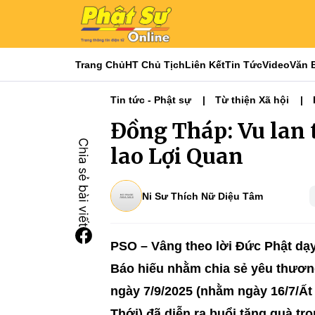
Trang Chủ
HT Chủ Tịch
Liên Kết
Tin Tức
Video
Văn 
Tin tức - Phật sự
Từ thiện Xã hội
Đồng Tháp: Vu lan t
lao Lợi Quan
Ni Sư Thích Nữ Diệu Tâm
PSO – Vâng theo lời Đức Phật dạy
Báo hiếu nhằm chia sẻ yêu thươn
ngày 7/9/2025 (nhằm ngày 16/7/Ất 
Thới) đã diễn ra buổi tặng quà tr