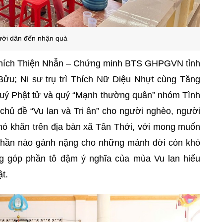
ời dân đến nhận quà
Thích Thiện Nhẫn – Chứng minh BTS GHPGVN tỉnh
Bửu; Ni sư trụ trì Thích Nữ Diệu Nhựt cùng Tăng
quý Phật tử và quý “Mạnh thường quân” nhóm Tình
chủ đề “Vu lan và Tri ân” cho người nghèo, người
hó khăn trên địa bàn xã Tân Thới, với mong muốn
phần nào gánh nặng cho những mảnh đời còn khó
g góp phần tô đậm ý nghĩa của mùa Vu lan hiếu
t.