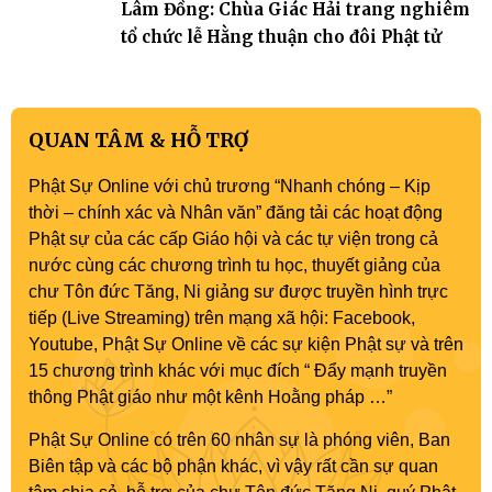
Lâm Đồng: Chùa Giác Hải trang nghiêm
tổ chức lễ Hằng thuận cho đôi Phật tử
QUAN TÂM & HỖ TRỢ
Phật Sự Online với chủ trương “Nhanh chóng – Kịp
thời – chính xác và Nhân văn” đăng tải các hoạt động
Phật sự của các cấp Giáo hội và các tự viện trong cả
nước cùng các chương trình tu học, thuyết giảng của
chư Tôn đức Tăng, Ni giảng sư được truyền hình trực
tiếp (Live Streaming) trên mạng xã hội: Facebook,
Youtube, Phật Sự Online về các sự kiện Phật sự và trên
15 chương trình khác với mục đích “ Đẩy mạnh truyền
thông Phật giáo như một kênh Hoằng pháp …”
Phật Sự Online có trên 60 nhân sự là phóng viên, Ban
Biên tập và các bộ phận khác, vì vậy rất cần sự quan