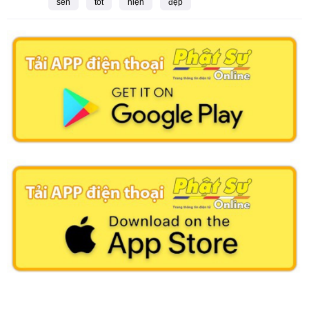
sen
tốt
hiện
đẹp