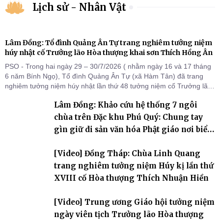
Lịch sử - Nhân Vật
Lâm Đồng: Tổ đình Quảng Ân Tự trang nghiêm tưởng niệm
húy nhật cố Trưởng lão Hòa thượng khai sơn Thích Hồng Ân
PSO - Trong hai ngày 29 – 30/7/2026 ( nhằm ngày 16 và 17 tháng
6 năm Bính Ngọ), Tổ đình Quảng Ân Tự (xã Hàm Tân) đã trang
nghiêm tưởng niệm húy nhật lần thứ 48 tưởng niệm cố Trưởng lão
Hòa thượng thượng Hồng hạ Ân – bậc khai sơn Tổ đình Quảng Ân.
Lâm Đồng: Khảo cứu hệ thống 7 ngôi
Chư Tôn đức Tăng Ni, môn đồ pháp quyến cùng đông đảo thiện tín
Phật tử đã đồng vân tập về đạo tràng, th
chùa trên Đặc khu Phú Quý: Chung tay
gìn giữ di sản văn hóa Phật giáo nơi biển
đảo
[Video] Đồng Tháp: Chùa Linh Quang
trang nghiêm tưởng niệm Húy kị lần thứ
XVIII cố Hòa thượng Thích Nhuận Hiền
[Video] Trung ương Giáo hội tưởng niệm
ngày viên tịch Trưởng lão Hòa thượng