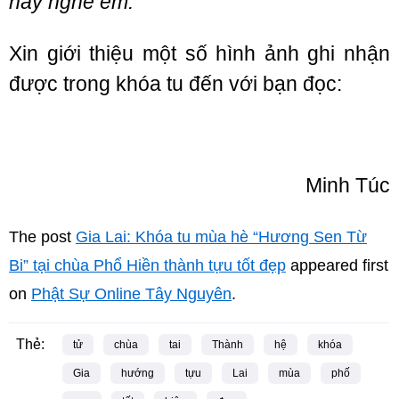
này nghe em.”
Xin giới thiệu một số hình ảnh ghi nhận
được trong khóa tu đến với bạn đọc:
Minh Túc
The post
Gia Lai: Khóa tu mùa hè “Hương Sen Từ
Bi” tại chùa Phổ Hiền thành tựu tốt đẹp
appeared first
on
Phật Sự Online Tây Nguyên
.
Thẻ:
tử
chùa
tai
Thành
hệ
khóa
Gia
hướng
tựu
Lai
mùa
phố