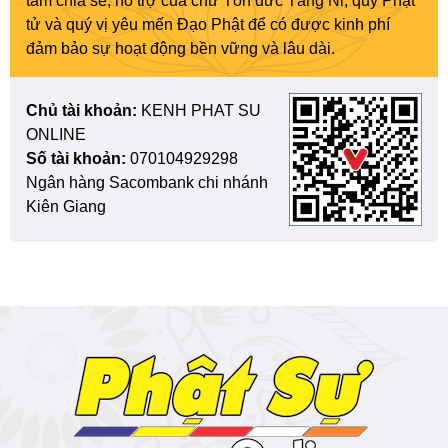
tâm chia sẻ, hỗ trợ của chư Tôn đức Tăng Ni, quý Phật
tử và quý vị yêu mến Đạo Phật để có được kinh phí
đảm bảo sự hoạt động bền vững và lâu dài.
Chủ tài khoản:
KENH PHAT SU
ONLINE
Số tài khoản:
070104929298
Ngân hàng Sacombank chi nhánh
Kiên Giang