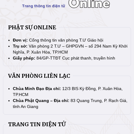
PHẬT SỰ ONLINE
Đơn vị:
Cổng thông tin văn phòng T.Ư Giáo hội
Trụ sở:
Văn phòng 2 T.Ư – GHPGVN – số 294 Nam Kỳ Khởi
Nghĩa, P. Xuân Hòa, TP.HCM
Giấy phép:
84/GP-TTĐT Cục phát thanh, truyền hình
VĂN PHÒNG LIÊN LẠC
Chùa Minh Đạo Địa chỉ:
12/3 BIS Kỳ Đồng, P. Xuân Hòa,
TP.HCM
Chùa Phật Quang – Địa chỉ:
83 Quang Trung, P. Rạch Giá,
tỉnh An Giang
TRANG TIN ĐIỆN TỬ