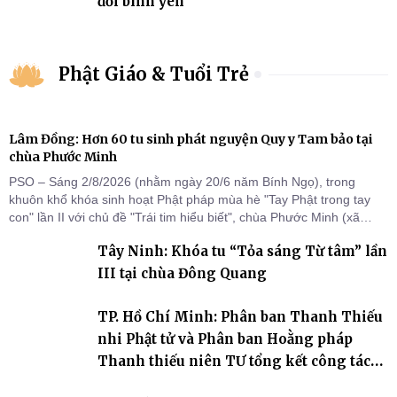
đời bình yên
Phật Giáo & Tuổi Trẻ
Lâm Đồng: Hơn 60 tu sinh phát nguyện Quy y Tam bảo tại
chùa Phước Minh
PSO – Sáng 2/8/2026 (nhằm ngày 20/6 năm Bính Ngọ), trong
khuôn khổ khóa sinh hoạt Phật pháp mùa hè "Tay Phật trong tay
con" lần II với chủ đề "Trái tim hiểu biết", chùa Phước Minh (xã
Hàm Kiệm) đã trang nghiêm tổ chức lễ phát nguyện quy y Tam bảo
Tây Ninh: Khóa tu “Tỏa sáng Từ tâm” lần
cho hơn 60 tu sinh.
III tại chùa Đông Quang
TP. Hồ Chí Minh: Phân ban Thanh Thiếu
nhi Phật tử và Phân ban Hoằng pháp
Thanh thiếu niên TƯ tổng kết công tác
Phật sự nhiệm kỳ IX (2022 – 2027)