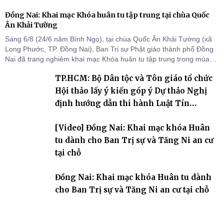
Đồng Nai: Khai mạc Khóa huân tu tập trung tại chùa Quốc
Ân Khải Tường
Sáng 6/8 (24/6 năm Bính Ngọ), tại chùa Quốc Ân Khải Tường (xã
Long Phước, TP. Đồng Nai), Ban Trị sự Phật giáo thành phố Đồng
Nai đã trang nghiêm khai mạc Khóa huân tu tập trung trong mùa
An cư kiết hạ Phật lịch 2570 dành cho chư Tăng hành giả an cư tại
TP.HCM: Bộ Dân tộc và Tôn giáo tổ chức
chỗ khu vực VII, VIII và trường hạ chùa Quốc Ân Khải Tường.
Hội thảo lấy ý kiến góp ý Dự thảo Nghị
định hướng dẫn thi hành Luật Tín
ngưỡng, tôn giáo
[Video] Đồng Nai: Khai mạc khóa Huân
tu dành cho Ban Trị sự và Tăng Ni an cư
tại chỗ
Đồng Nai: Khai mạc khóa Huân tu dành
cho Ban Trị sự và Tăng Ni an cư tại chỗ