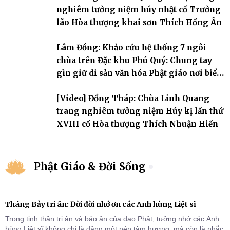
nghiêm tưởng niệm húy nhật cố Trưởng
lão Hòa thượng khai sơn Thích Hồng Ân
Lâm Đồng: Khảo cứu hệ thống 7 ngôi
chùa trên Đặc khu Phú Quý: Chung tay
gìn giữ di sản văn hóa Phật giáo nơi biển
đảo
[Video] Đồng Tháp: Chùa Linh Quang
trang nghiêm tưởng niệm Húy kị lần thứ
XVIII cố Hòa thượng Thích Nhuận Hiền
Phật Giáo & Đời Sống
Tháng Bảy tri ân: Đời đời nhớ ơn các Anh hùng Liệt sĩ
Trong tinh thần tri ân và báo ân của đạo Phật, tưởng nhớ các Anh
hùng Liệt sĩ không chỉ là dâng một nén tâm hương, mà còn là nhắc