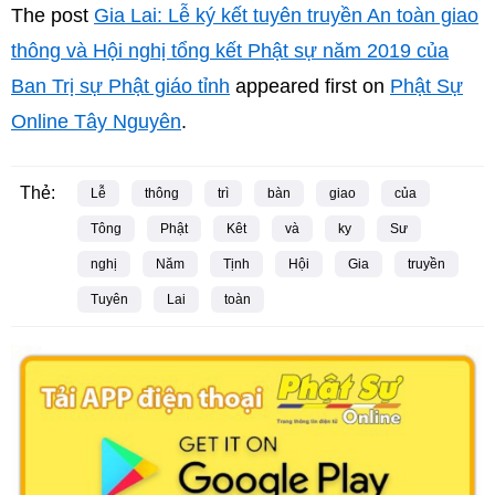
The post
Gia Lai: Lễ ký kết tuyên truyền An toàn giao
thông và Hội nghị tổng kết Phật sự năm 2019 của
Ban Trị sự Phật giáo tỉnh
appeared first on
Phật Sự
Online Tây Nguyên
.
Thẻ:
Lễ
thông
trì
bàn
giao
của
Tông
Phật
Kêt
và
ky
Sư
nghị
Năm
Tịnh
Hội
Gia
truyền
Tuyên
Lai
toàn