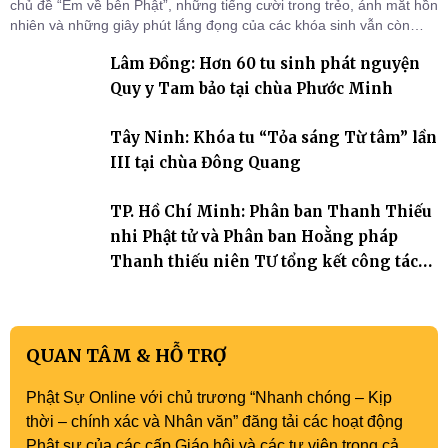
chủ đề “Em về bên Phật”, những tiếng cười trong trẻo, ánh mắt hồn
nhiên và những giây phút lắng đọng của các khóa sinh vẫn còn
đọng lại dưới mái chùa Trường Phước (xã Tân Hương, tỉnh Đồng
Lâm Đồng: Hơn 60 tu sinh phát nguyện
Tháp). Những tuần tu học ngắn ngủi nhưng đã trở thành hành
trang quý báu, gieo những hạt giống thiện l
Quy y Tam bảo tại chùa Phước Minh
Tây Ninh: Khóa tu “Tỏa sáng Từ tâm” lần
III tại chùa Đông Quang
TP. Hồ Chí Minh: Phân ban Thanh Thiếu
nhi Phật tử và Phân ban Hoằng pháp
Thanh thiếu niên TƯ tổng kết công tác
Phật sự nhiệm kỳ IX (2022 – 2027)
QUAN TÂM & HỖ TRỢ
Phật Sự Online với chủ trương “Nhanh chóng – Kịp
thời – chính xác và Nhân văn” đăng tải các hoạt động
Phật sự của các cấp Giáo hội và các tự viện trong cả