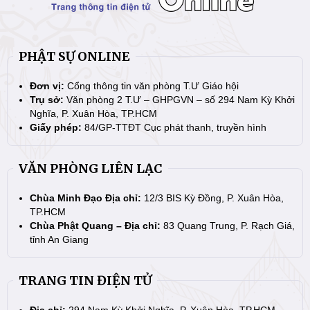
PHẬT SỰ ONLINE
Đơn vị:
Cổng thông tin văn phòng T.Ư Giáo hội
Trụ sở:
Văn phòng 2 T.Ư – GHPGVN – số 294 Nam Kỳ Khởi
Nghĩa, P. Xuân Hòa, TP.HCM
Giấy phép:
84/GP-TTĐT Cục phát thanh, truyền hình
VĂN PHÒNG LIÊN LẠC
Chùa Minh Đạo Địa chỉ:
12/3 BIS Kỳ Đồng, P. Xuân Hòa,
TP.HCM
Chùa Phật Quang – Địa chỉ:
83 Quang Trung, P. Rạch Giá,
tỉnh An Giang
TRANG TIN ĐIỆN TỬ
Địa chỉ:
294 Nam Kỳ Khởi Nghĩa, P. Xuân Hòa, TP.HCM