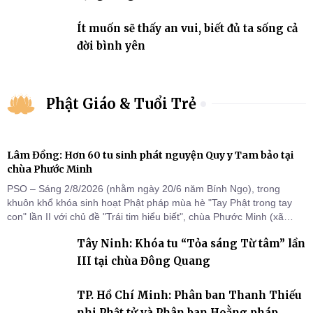
Ít muốn sẽ thấy an vui, biết đủ ta sống cả
đời bình yên
Phật Giáo & Tuổi Trẻ
Lâm Đồng: Hơn 60 tu sinh phát nguyện Quy y Tam bảo tại
chùa Phước Minh
PSO – Sáng 2/8/2026 (nhằm ngày 20/6 năm Bính Ngọ), trong
khuôn khổ khóa sinh hoạt Phật pháp mùa hè "Tay Phật trong tay
con" lần II với chủ đề "Trái tim hiểu biết", chùa Phước Minh (xã
Hàm Kiệm) đã trang nghiêm tổ chức lễ phát nguyện quy y Tam bảo
Tây Ninh: Khóa tu “Tỏa sáng Từ tâm” lần
cho hơn 60 tu sinh.
III tại chùa Đông Quang
TP. Hồ Chí Minh: Phân ban Thanh Thiếu
nhi Phật tử và Phân ban Hoằng pháp