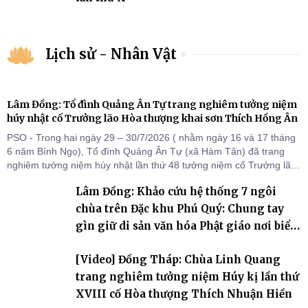
Lịch sử - Nhân Vật
Lâm Đồng: Tổ đình Quảng Ân Tự trang nghiêm tưởng niệm
húy nhật cố Trưởng lão Hòa thượng khai sơn Thích Hồng Ân
PSO - Trong hai ngày 29 – 30/7/2026 ( nhằm ngày 16 và 17 tháng
6 năm Bính Ngọ), Tổ đình Quảng Ân Tự (xã Hàm Tân) đã trang
nghiêm tưởng niệm húy nhật lần thứ 48 tưởng niệm cố Trưởng lão
Hòa thượng thượng Hồng hạ Ân – bậc khai sơn Tổ đình Quảng Ân.
Lâm Đồng: Khảo cứu hệ thống 7 ngôi
Chư Tôn đức Tăng Ni, môn đồ pháp quyến cùng đông đảo thiện tín
Phật tử đã đồng vân tập về đạo tràng, th
chùa trên Đặc khu Phú Quý: Chung tay
gìn giữ di sản văn hóa Phật giáo nơi biển
đảo
[Video] Đồng Tháp: Chùa Linh Quang
trang nghiêm tưởng niệm Húy kị lần thứ
XVIII cố Hòa thượng Thích Nhuận Hiền