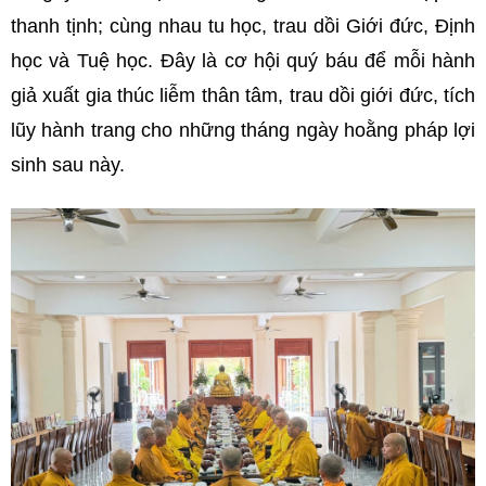
thanh tịnh; cùng nhau tu học, trau dồi Giới đức, Định
học và Tuệ học. Đây là cơ hội quý báu để mỗi hành
giả xuất gia thúc liễm thân tâm, trau dồi giới đức, tích
lũy hành trang cho những tháng ngày hoằng pháp lợi
sinh sau này.