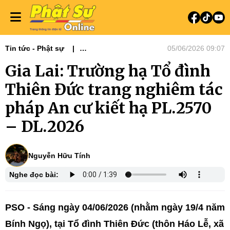
Tin tức - Phật sự
05/06/2026 09:07
Phật sự Tây Nguyên
Gia Lai: Trường hạ Tổ đình
Phật sự miền Trung
Thiên Đức trang nghiêm tác
pháp An cư kiết hạ PL.2570
– DL.2026
Nguyễn Hữu Tính
Nghe đọc bài:
PSO -
Sáng ngày 04/06/2026 (nhằm ngày 19/4 năm
Bính Ngọ), tại Tổ đình Thiên Đức (thôn Háo Lễ, xã