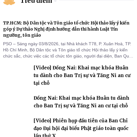
Tiêu điểm
TP.HCM: Bộ Dân tộc và Tôn giáo tổ chức Hội thảo lấy ý kiến
góp ý Dự thảo Nghị định hướng dẫn thi hành Luật Tín
ngưỡng, tôn giáo
PSO – Sáng ngày 03/8/2026, tại Nhà khách T78, P. Xuân Hoà, TP.
Hồ Chí Minh, Bộ Dân tộc và Tôn giáo tổ chức Hội thảo lấy ý kiến
chức sắc, chức việc các tổ chức tôn giáo, người đại diện, Ban Quản
lý cơ sở tín ngưỡng các tỉnh, thành phố khu vực phía Nam nhằm
[Video] Đồng Nai: Khai mạc khóa Huân
góp ý hoàn thiện hồ sơ Dự thảo Nghị định quy định chi tiết một số
điều và biện pháp để tổ chức
tu dành cho Ban Trị sự và Tăng Ni an cư
tại chỗ
Đồng Nai: Khai mạc khóa Huân tu dành
cho Ban Trị sự và Tăng Ni an cư tại chỗ
[Video] Phiên họp đầu tiên của Ban Chỉ
đạo Đại hội đại biểu Phật giáo toàn quốc
lần thứ X