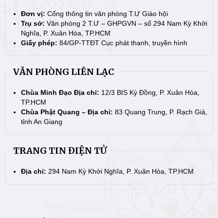
Đơn vị:
Cổng thông tin văn phòng T.Ư Giáo hội
Trụ sở:
Văn phòng 2 T.Ư – GHPGVN – số 294 Nam Kỳ Khởi
Nghĩa, P. Xuân Hòa, TP.HCM
Giấy phép:
84/GP-TTĐT Cục phát thanh, truyền hình
VĂN PHÒNG LIÊN LẠC
Chùa Minh Đạo Địa chỉ:
12/3 BIS Kỳ Đồng, P. Xuân Hòa,
TP.HCM
Chùa Phật Quang – Địa chỉ:
83 Quang Trung, P. Rạch Giá,
tỉnh An Giang
TRANG TIN ĐIỆN TỬ
Địa chỉ:
294 Nam Kỳ Khởi Nghĩa, P. Xuân Hòa, TP.HCM