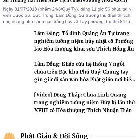
Sư Trưởng Hải Triều Âm- Tịch chiếu vô song (1920-2013)
Ngày 31/07/2013 (nhằm 24/6/Quý Tỵ), đúng 11 giờ 56 phút, tại Ni
viện Dược Sư, Đức Trọng, Lâm Đồng, Sư trưởng thu thần thị tịch,
nhẹ nhàng như cánh hạc trắng bay về Tây phương, trụ thế 94 tuổi
đời, 60 hạ lạp.
Lâm Đồng: Tổ đình Quảng Ân Tự trang
nghiêm tưởng niệm húy nhật cố Trưởng
lão Hòa thượng khai sơn Thích Hồng Ân
Lâm Đồng: Khảo cứu hệ thống 7 ngôi
chùa trên Đặc khu Phú Quý: Chung tay
gìn giữ di sản văn hóa Phật giáo nơi biển
đảo
[Video] Đồng Tháp: Chùa Linh Quang
trang nghiêm tưởng niệm Húy kị lần thứ
XVIII cố Hòa thượng Thích Nhuận Hiền
Phật Giáo & Đời Sống