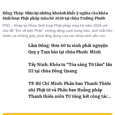
Đồng Tháp: Nhìn lại những khoảnh khắc ý nghĩa của khóa
Sinh hoạt Phật pháp mùa hè 2026 tại chùa Trường Phước
PSO – Khép lại Khóa Sinh hoạt Phật pháp mùa hè năm 2026 với
chủ đề “Em về bên Phật”, những tiếng cười trong trẻo, ánh mắt hồn
nhiên và những giây phút lắng đọng của các khóa sinh vẫn còn
đọng lại dưới mái chùa Trường Phước (xã Tân Hương, tỉnh Đồng
Lâm Đồng: Hơn 60 tu sinh phát nguyện
Tháp). Những tuần tu học ngắn ngủi nhưng đã trở thành hành
trang quý báu, gieo những hạt giống thiện l
Quy y Tam bảo tại chùa Phước Minh
Tây Ninh: Khóa tu “Tỏa sáng Từ tâm” lần
III tại chùa Đông Quang
TP. Hồ Chí Minh: Phân ban Thanh Thiếu
nhi Phật tử và Phân ban Hoằng pháp
Thanh thiếu niên TƯ tổng kết công tác
Phật sự nhiệm kỳ IX (2022 – 2027)