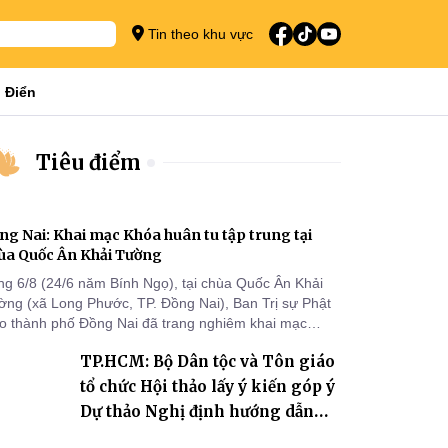
Tin theo khu vực
 Điển
Tiêu điểm
ng Nai: Khai mạc Khóa huân tu tập trung tại
ùa Quốc Ân Khải Tường
ng 6/8 (24/6 năm Bính Ngọ), tại chùa Quốc Ân Khải
ờng (xã Long Phước, TP. Đồng Nai), Ban Trị sự Phật
áo thành phố Đồng Nai đã trang nghiêm khai mạc
a huân tu tập trung trong mùa An cư kiết hạ Phật lịch
TP.HCM: Bộ Dân tộc và Tôn giáo
70 dành cho chư Tăng hành giả an cư tại chỗ khu vực
I, VIII và trường hạ chùa Quốc Ân Khải Tường.
tổ chức Hội thảo lấy ý kiến góp ý
Dự thảo Nghị định hướng dẫn
thi hành Luật Tín ngưỡng, tôn