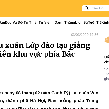
Bản
Đạo Và Đời
Từ Thiện
Tự Viện - Danh Thắng
Lịch Sử
Tuổi Trẻ
Kinh
03/03/2020 19:36
u xuân Lớp đào tạo giảng
iên khu vực phía Bắc
Đồ
ch
Sá
Tư
gi
Khó
25
m ngày 08 tháng 02 năm Canh Tý), tại chùa Vạn
VI
n, thành phố Hà Nội, Ban hoằng pháp Trung
sư, cùng Phân ban bồi dưỡng Hoằng pháp viên