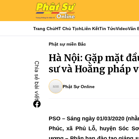
Trang Chủ
HT Chủ Tịch
Liên Kết
Tin Tức
Video
Văn 
Phật sự miền Bắc
Hà Nội: Gặp mặt đầ
sư và Hoằng pháp v
Phật Sự Online
PSO – Sáng ngày 01/03/2020 (nhằ
Phúc, xã Phủ Lỗ, huyện Sóc Sơ
ương – Phân ban đào tạo giảng 