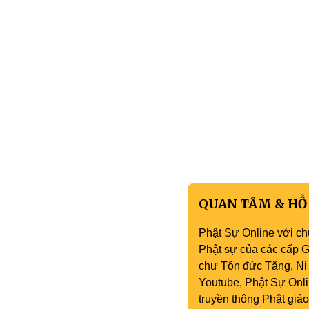
QUAN TÂM & HỖ
Phật Sự Online với ch
Phật sự của các cấp Gi
chư Tôn đức Tăng, Ni 
Youtube, Phật Sự Onli
truyền thông Phật gi