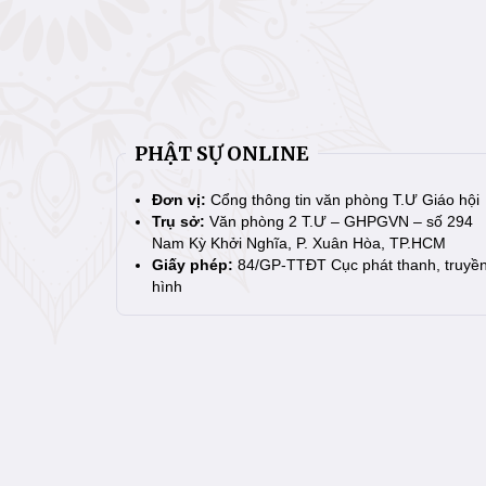
PHẬT SỰ ONLINE
Đơn vị:
Cổng thông tin văn phòng T.Ư Giáo hội
Trụ sở:
Văn phòng 2 T.Ư – GHPGVN – số 294
Nam Kỳ Khởi Nghĩa, P. Xuân Hòa, TP.HCM
Giấy phép:
84/GP-TTĐT Cục phát thanh, truyề
hình