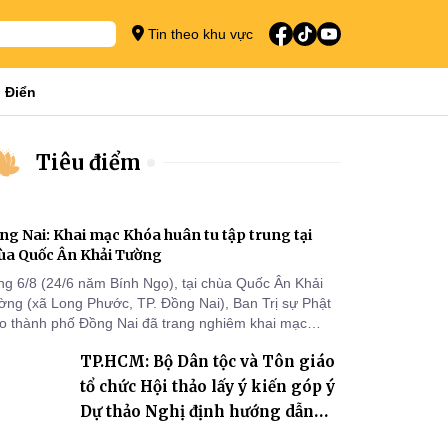
Tin theo khu vực
 Điển
Tiêu điểm
ng Nai: Khai mạc Khóa huân tu tập trung tại
ùa Quốc Ân Khải Tường
ng 6/8 (24/6 năm Bính Ngọ), tại chùa Quốc Ân Khải
ờng (xã Long Phước, TP. Đồng Nai), Ban Trị sự Phật
áo thành phố Đồng Nai đã trang nghiêm khai mạc
a huân tu tập trung trong mùa An cư kiết hạ Phật lịch
TP.HCM: Bộ Dân tộc và Tôn giáo
70 dành cho chư Tăng hành giả an cư tại chỗ khu vực
I, VIII và trường hạ chùa Quốc Ân Khải Tường.
tổ chức Hội thảo lấy ý kiến góp ý
Dự thảo Nghị định hướng dẫn
thi hành Luật Tín ngưỡng, tôn