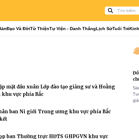
Bản
Đạo Và Đời
Từ Thiện
Tự Viện - Danh Thắng
Lịch Sử
Tuổi Trẻ
Kinh
Đồ
ch
ặp mặt đầu xuân Lớp đào tạo giảng sư và Hoằng
Sá
 khu vực phía Bắc
Tư
gi
Khó
hân ban Ni giới Trung ương khu vực phía Bắc
25
kết
VI
Họp ban Thường trực HĐTS GHPGVN khu vực