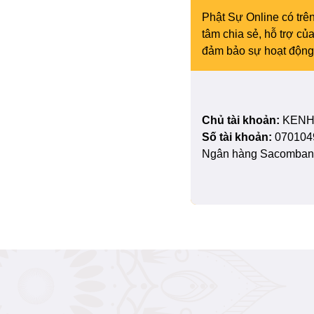
Phật Sự Online có trên
tâm chia sẻ, hỗ trợ c
đảm bảo sự hoạt động 
Chủ tài khoản:
KENH
Số tài khoản:
070104
Ngân hàng Sacombank