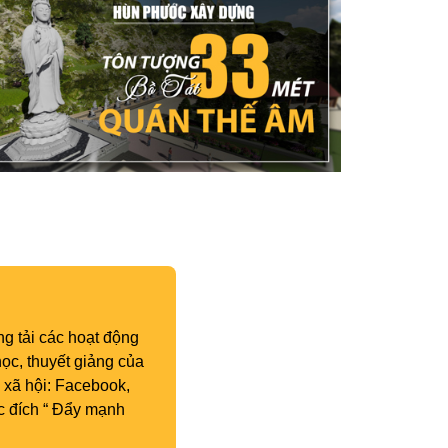
g tải các hoạt động
ọc, thuyết giảng của
 xã hội: Facebook,
c đích “ Đẩy mạnh