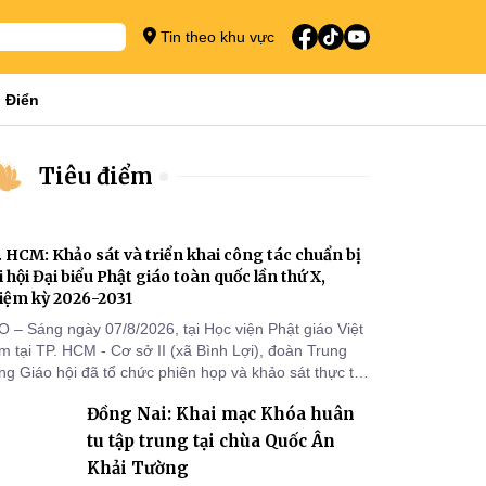
Tin theo khu vực
 Điển
Tiêu điểm
. HCM: Khảo sát và triển khai công tác chuẩn bị
i hội Đại biểu Phật giáo toàn quốc lần thứ X,
iệm kỳ 2026-2031
O – Sáng ngày 07/8/2026, tại Học viện Phật giáo Việt
 tại TP. HCM - Cơ sở II (xã Bình Lợi), đoàn Trung
g Giáo hội đã tổ chức phiên họp và khảo sát thực tế
m triển khai công tác chuẩn bị Đại hội Đại biểu Phật
Đồng Nai: Khai mạc Khóa huân
áo toàn quốc lần thứ X, nhiệm kỳ 2026-2031.
tu tập trung tại chùa Quốc Ân
Khải Tường