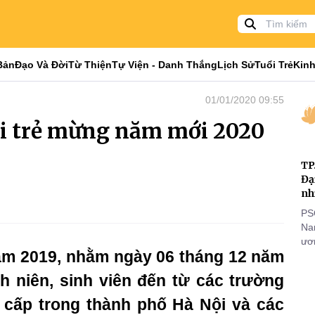
Bản
Đạo Và Đời
Từ Thiện
Tự Viện - Danh Thắng
Lịch Sử
Tuổi Trẻ
Kinh
01/01/2020 09:55
ổi trẻ mừng năm mới 2020
TP
Đạ
nh
PS
Nam
ươn
ăm 2019, nhằm ngày 06 tháng 12 năm
nhằ
gi
h niên, sinh viên đến từ các trường
 cấp trong thành phố Hà Nội và các