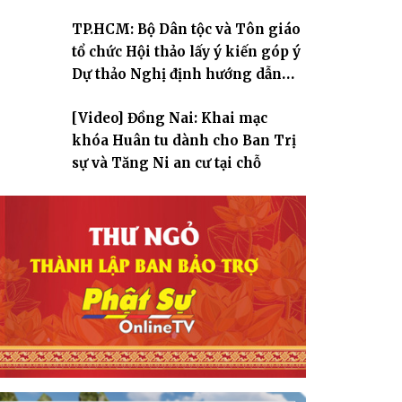
TP.HCM: Bộ Dân tộc và Tôn giáo
tổ chức Hội thảo lấy ý kiến góp ý
Dự thảo Nghị định hướng dẫn
thi hành Luật Tín ngưỡng, tôn
[Video] Đồng Nai: Khai mạc
giáo
khóa Huân tu dành cho Ban Trị
sự và Tăng Ni an cư tại chỗ