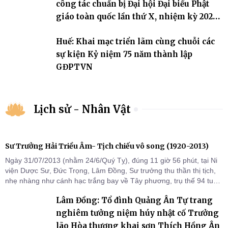
công tác chuẩn bị Đại hội Đại biểu Phật
giáo toàn quốc lần thứ X, nhiệm kỳ 2026-
2031
Huế: Khai mạc triển lãm cùng chuỗi các
sự kiện Kỷ niệm 75 năm thành lập
GĐPTVN
Lịch sử - Nhân Vật
Sư Trưởng Hải Triều Âm- Tịch chiếu vô song (1920-2013)
Ngày 31/07/2013 (nhằm 24/6/Quý Tỵ), đúng 11 giờ 56 phút, tại Ni
viện Dược Sư, Đức Trọng, Lâm Đồng, Sư trưởng thu thần thị tịch,
nhẹ nhàng như cánh hạc trắng bay về Tây phương, trụ thế 94 tuổi
đời, 60 hạ lạp.
Lâm Đồng: Tổ đình Quảng Ân Tự trang
nghiêm tưởng niệm húy nhật cố Trưởng
lão Hòa thượng khai sơn Thích Hồng Ân