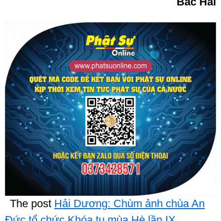
Bắc Hải
The post
Hải Dương: Chùm ảnh chùa An
Đức tổ chức Khóa tu mùa Hè lần IX