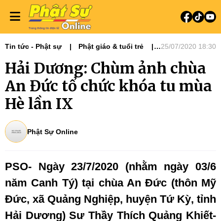
Tin tức - Phật sự
Phật giáo & tuổi trẻ
25/07/2020 18:30
Phật sự miền Bắc
Hải Dương: Chùm ảnh chùa
An Đức tổ chức khóa tu mùa
Hè lần IX
Phật Sự Online
PSO- Ngày 23/7/2020 (nhằm ngày 03/6
năm Canh Tý) tại chùa An Đức (thôn Mỹ
Đức, xã Quảng Nghiệp, huyện Tứ Kỳ, tỉnh
Hải Dương) Sư Thầy Thích Quảng Khiết-