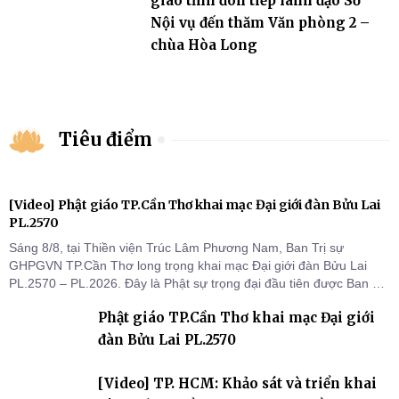
giáo tỉnh đón tiếp lãnh đạo Sở
Nội vụ đến thăm Văn phòng 2 –
chùa Hòa Long
Tiêu điểm
[Video] Phật giáo TP.Cần Thơ khai mạc Đại giới đàn Bửu Lai
PL.2570
Sáng 8/8, tại Thiền viện Trúc Lâm Phương Nam, Ban Trị sự
GHPGVN TP.Cần Thơ long trọng khai mạc Đại giới đàn Bửu Lai
PL.2570 – PL.2026. Đây là Phật sự trọng đại đầu tiên được Ban Trị
sự triển khai sau thành công của Đại hội Phật giáo thành phố lần
Phật giáo TP.Cần Thơ khai mạc Đại giới
thứ I, thể hiện sự quan tâm đối với công tác truyền giới, đào tạo
Tăng tài và tiếp nối mạng mạch Tăng-g
đàn Bửu Lai PL.2570
[Video] TP. HCM: Khảo sát và triển khai