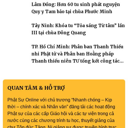
Lâm Đồng: Hơn 60 tu sinh phát nguyện
Tháp). Những tuần tu học ngắn ngủi nhưng đã trở thành hành
trang quý báu, gieo những hạt giống thiện l
Quy y Tam bảo tại chùa Phước Minh
Tây Ninh: Khóa tu “Tỏa sáng Từ tâm” lần
III tại chùa Đông Quang
TP. Hồ Chí Minh: Phân ban Thanh Thiếu
nhi Phật tử và Phân ban Hoằng pháp
Thanh thiếu niên TƯ tổng kết công tác
Phật sự nhiệm kỳ IX (2022 – 2027)
QUAN TÂM & HỖ TRỢ
Phật Sự Online với chủ trương “Nhanh chóng – Kịp
thời – chính xác và Nhân văn” đăng tải các hoạt động
Phật sự của các cấp Giáo hội và các tự viện trong cả
nước cùng các chương trình tu học, thuyết giảng của
chư Tôn đức Tăng, Ni giảng sư được truyền hình trực