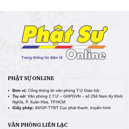
PHẬT SỰ ONLINE
Đơn vị:
Cổng thông tin văn phòng T.Ư Giáo hội
Trụ sở:
Văn phòng 2 T.Ư – GHPGVN – số 294 Nam Kỳ Khởi
Nghĩa, P. Xuân Hòa, TP.HCM
Giấy phép:
84/GP-TTĐT Cục phát thanh, truyền hình
VĂN PHÒNG LIÊN LẠC