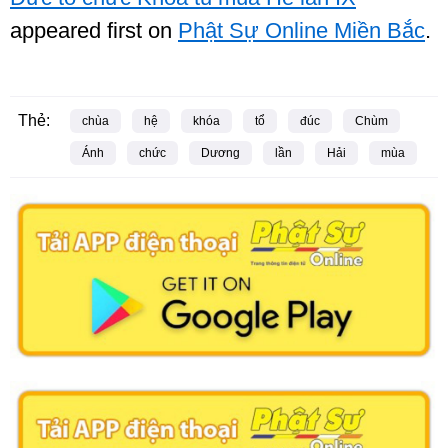
appeared first on
Phật Sự Online Miền Bắc
.
Thẻ:
chùa
hệ
khóa
tổ
đúc
Chùm
Ánh
chức
Dương
lần
Hải
mùa