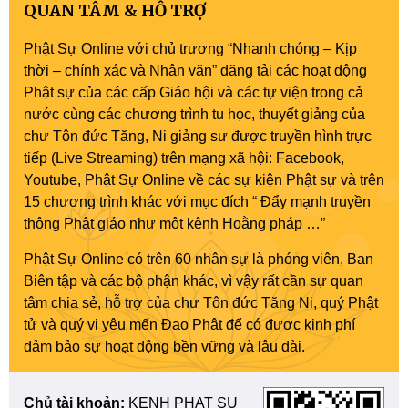
QUAN TÂM & HỖ TRỢ
Phật Sự Online với chủ trương “Nhanh chóng – Kịp
thời – chính xác và Nhân văn” đăng tải các hoạt động
Phật sự của các cấp Giáo hội và các tự viện trong cả
nước cùng các chương trình tu học, thuyết giảng của
chư Tôn đức Tăng, Ni giảng sư được truyền hình trực
tiếp (Live Streaming) trên mạng xã hội: Facebook,
Youtube, Phật Sự Online về các sự kiện Phật sự và trên
15 chương trình khác với mục đích “ Đẩy mạnh truyền
thông Phật giáo như một kênh Hoằng pháp …”
Phật Sự Online có trên 60 nhân sự là phóng viên, Ban
Biên tập và các bộ phận khác, vì vậy rất cần sự quan
tâm chia sẻ, hỗ trợ của chư Tôn đức Tăng Ni, quý Phật
tử và quý vị yêu mến Đạo Phật để có được kinh phí
đảm bảo sự hoạt động bền vững và lâu dài.
Chủ tài khoản:
KENH PHAT SU