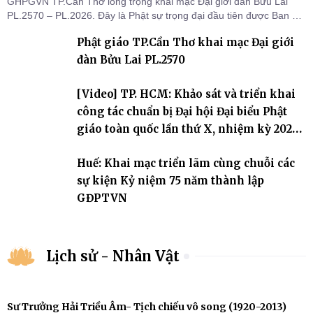
GHPGVN TP.Cần Thơ long trọng khai mạc Đại giới đàn Bửu Lai
PL.2570 – PL.2026. Đây là Phật sự trọng đại đầu tiên được Ban Trị
sự triển khai sau thành công của Đại hội Phật giáo thành phố lần
Phật giáo TP.Cần Thơ khai mạc Đại giới
thứ I, thể hiện sự quan tâm đối với công tác truyền giới, đào tạo
Tăng tài và tiếp nối mạng mạch Tăng-g
đàn Bửu Lai PL.2570
[Video] TP. HCM: Khảo sát và triển khai
công tác chuẩn bị Đại hội Đại biểu Phật
giáo toàn quốc lần thứ X, nhiệm kỳ 2026-
2031
Huế: Khai mạc triển lãm cùng chuỗi các
sự kiện Kỷ niệm 75 năm thành lập
GĐPTVN
Lịch sử - Nhân Vật
Sư Trưởng Hải Triều Âm- Tịch chiếu vô song (1920-2013)