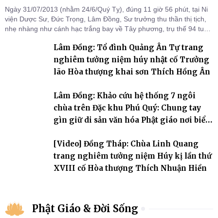
Ngày 31/07/2013 (nhằm 24/6/Quý Tỵ), đúng 11 giờ 56 phút, tại Ni
viện Dược Sư, Đức Trọng, Lâm Đồng, Sư trưởng thu thần thị tịch,
nhẹ nhàng như cánh hạc trắng bay về Tây phương, trụ thế 94 tuổi
đời, 60 hạ lạp.
Lâm Đồng: Tổ đình Quảng Ân Tự trang
nghiêm tưởng niệm húy nhật cố Trưởng
lão Hòa thượng khai sơn Thích Hồng Ân
Lâm Đồng: Khảo cứu hệ thống 7 ngôi
chùa trên Đặc khu Phú Quý: Chung tay
gìn giữ di sản văn hóa Phật giáo nơi biển
đảo
[Video] Đồng Tháp: Chùa Linh Quang
trang nghiêm tưởng niệm Húy kị lần thứ
XVIII cố Hòa thượng Thích Nhuận Hiền
Phật Giáo & Đời Sống