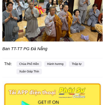
Ban TT-TT PG Đà Nẵng
Thẻ:
Chùa Phổ Hiền
Hành hương
Thập tự
Xuân Giáp Thìn