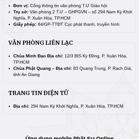
Đơn vị:
Cổng thông tin văn phòng T.Ư Giáo hội
Trụ sở:
Văn phòng 2 T.Ư – GHPGVN – số 294 Nam Kỳ Khởi
Nghĩa, P. Xuân Hòa, TP.HCM
Giấy phép:
84/GP-TTĐT Cục phát thanh, truyền hình
VĂN PHÒNG LIÊN LẠC
Chùa Minh Đạo Địa chỉ:
12/3 BIS Kỳ Đồng, P. Xuân Hòa,
TP.HCM
Chùa Phật Quang – Địa chỉ:
83 Quang Trung, P. Rạch Giá,
tỉnh An Giang
TRANG TIN ĐIỆN TỬ
Địa chỉ:
294 Nam Kỳ Khởi Nghĩa, P. Xuân Hòa, TP.HCM
Ứng dụng mobile Phật Sự Online