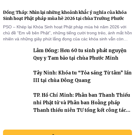
Đồng Tháp: Nhìn lại những khoảnh khắc ý nghĩa của khóa
Sinh hoạt Phật pháp mùa hè 2026 tại chùa Trường Phước
PSO – Khép lại Khóa Sinh hoạt Phật pháp mùa hè năm 2026 với
chủ đề “Em về bên Phật”, những tiếng cười trong trẻo, ánh mắt hồn
nhiên và những giây phút lắng đọng của các khóa sinh vẫn còn
đọng lại dưới mái chùa Trường Phước (xã Tân Hương, tỉnh Đồng
Lâm Đồng: Hơn 60 tu sinh phát nguyện
Tháp). Những tuần tu học ngắn ngủi nhưng đã trở thành hành
trang quý báu, gieo những hạt giống thiện l
Quy y Tam bảo tại chùa Phước Minh
Tây Ninh: Khóa tu “Tỏa sáng Từ tâm” lần
III tại chùa Đông Quang
TP. Hồ Chí Minh: Phân ban Thanh Thiếu
nhi Phật tử và Phân ban Hoằng pháp
Thanh thiếu niên TƯ tổng kết công tác
Phật sự nhiệm kỳ IX (2022 – 2027)