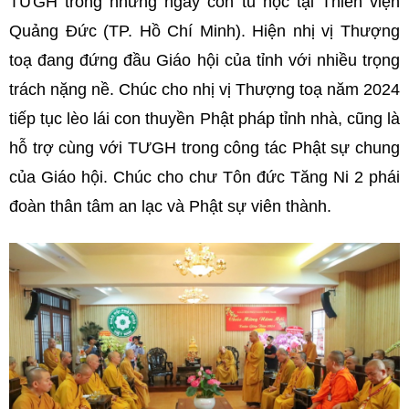
TƯGH trong những ngày còn tu học tại Thiền viện
Quảng Đức (TP. Hồ Chí Minh). Hiện nhị vị Thượng
toạ đang đứng đầu Giáo hội của tỉnh với nhiều trọng
trách nặng nề. Chúc cho nhị vị Thượng toạ năm 2024
tiếp tục lèo lái con thuyền Phật pháp tỉnh nhà, cũng là
hỗ trợ cùng với TƯGH trong công tác Phật sự chung
của Giáo hội. Chúc cho chư Tôn đức Tăng Ni 2 phái
đoàn thân tâm an lạc và Phật sự viên thành.