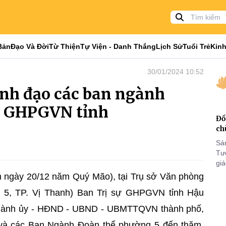
Bản
Đạo Và Đời
Từ Thiện
Tự Viện - Danh Thắng
Lịch Sử
Tuổi Trẻ
Kinh
30/01/2024 10:52
ãnh đạo các ban ngành
S GHPGVN tỉnh
Đồ
ch
Sá
Tư
gi
Khó
 ngày 20/12 năm Quý Mão), tại Trụ sở Văn phòng
25
5, TP. Vị Thanh) Ban Trị sự GHPGVN tỉnh Hậu
VI
 Thành ủy - HĐND - UBND - UBMTTQVN thành phố,
 và các Ban Ngành Đoàn thể phường 5 đến thăm,