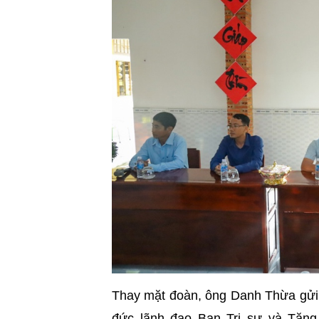
Thay mặt đoàn, ông Danh Thừa gửi
đức lãnh đạo Ban Trị sự và Tăng