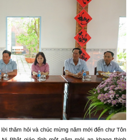
 lời thăm hỏi và chúc mừng năm mới đến chư Tôn
 Ni Phật giáo tỉnh một năm mới an khang thịnh