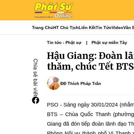
Trang Chủ
HT Chủ Tịch
Liên Kết
Tin Tức
Video
Văn 
Tin tức - Phật sự
Phật sự miền Tây
Hậu Giang: Đoàn l
thăm, chúc Tết BT
ĐĐ Thích Pháp Trấn
PSO - Sáng ngày 30/01/2024 (nhằm
BTS – Chùa Quốc Thanh (phường 
Giang đã đón tiếp đoàn lãnh đạo
Phòng Nội vụ thành phố Vị Thanh