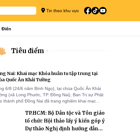
Tin theo khu vực
 Điển
Tiêu điểm
ng Nai: Khai mạc Khóa huân tu tập trung tại
ùa Quốc Ân Khải Tường
ng 6/8 (24/6 năm Bính Ngọ), tại chùa Quốc Ân Khải
ờng (xã Long Phước, TP. Đồng Nai), Ban Trị sự Phật
áo thành phố Đồng Nai đã trang nghiêm khai mạc
a huân tu tập trung trong mùa An cư kiết hạ Phật lịch
TP.HCM: Bộ Dân tộc và Tôn giáo
70 dành cho chư Tăng hành giả an cư tại chỗ khu vực
I, VIII và trường hạ chùa Quốc Ân Khải Tường.
tổ chức Hội thảo lấy ý kiến góp ý
Dự thảo Nghị định hướng dẫn
thi hành Luật Tín ngưỡng, tôn