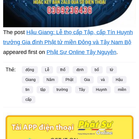
The post
Hậu Giang: Lễ thọ cấp Tập, cấp Tín Huynh
trưởng Gia đình Phật tử miền Đông và Tây Nam Bộ
appeared first on
Phật Sự Online Tây Nguyên
.
Thẻ:
động
Lễ
thổ
định
bố
tử
Giang
Năm
Phật
Gia
và
Hậu
tin
tập
trường
Tây
Huynh
miền
cấp