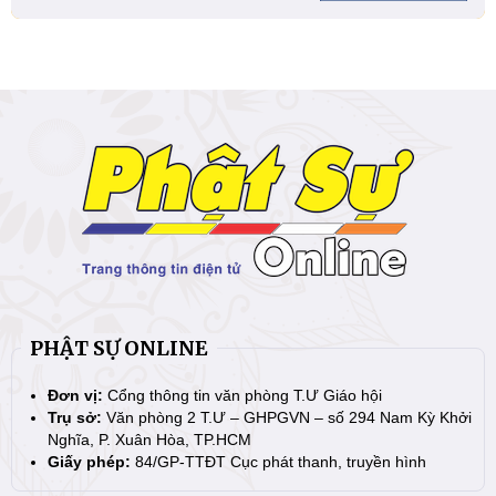
PHẬT SỰ ONLINE
Đơn vị:
Cổng thông tin văn phòng T.Ư Giáo hội
Trụ sở:
Văn phòng 2 T.Ư – GHPGVN – số 294 Nam Kỳ Khởi
Nghĩa, P. Xuân Hòa, TP.HCM
Giấy phép:
84/GP-TTĐT Cục phát thanh, truyền hình