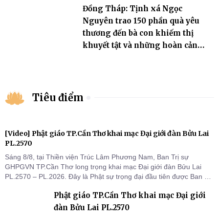
Đồng Tháp: Tịnh xá Ngọc
Nguyên trao 150 phần quà yêu
thương đến bà con khiếm thị
khuyết tật và những hoàn cảnh
khó khăn
Tiêu điểm
[Video] Phật giáo TP.Cần Thơ khai mạc Đại giới đàn Bửu Lai
PL.2570
Sáng 8/8, tại Thiền viện Trúc Lâm Phương Nam, Ban Trị sự
GHPGVN TP.Cần Thơ long trọng khai mạc Đại giới đàn Bửu Lai
PL.2570 – PL.2026. Đây là Phật sự trọng đại đầu tiên được Ban Trị
sự triển khai sau thành công của Đại hội Phật giáo thành phố lần
Phật giáo TP.Cần Thơ khai mạc Đại giới
thứ I, thể hiện sự quan tâm đối với công tác truyền giới, đào tạo
Tăng tài và tiếp nối mạng mạch Tăng-g
đàn Bửu Lai PL.2570