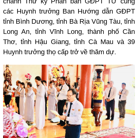
chánh Thư ký Phân ban GĐPT TƯ cùng
các Huynh trưởng Ban Hướng dẫn GĐPT
tỉnh Bình Dương, tỉnh Bà Rịa Vũng Tàu, tỉnh
Long An, tỉnh Vĩnh Long, thành phố Cần
Thơ, tỉnh Hậu Giang, tỉnh Cà Mau và 39
Huynh trưởng thọ cấp trở về thăm dự.