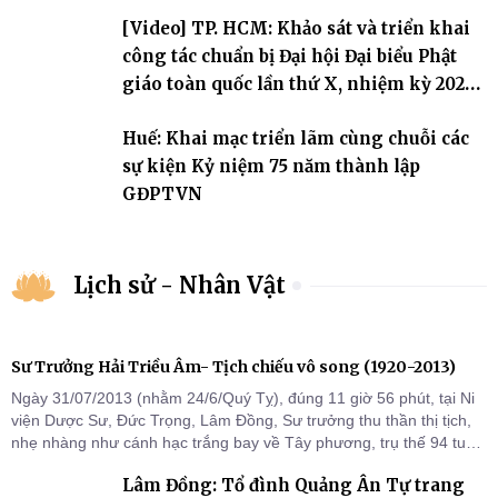
[Video] TP. HCM: Khảo sát và triển khai
công tác chuẩn bị Đại hội Đại biểu Phật
giáo toàn quốc lần thứ X, nhiệm kỳ 2026-
2031
Huế: Khai mạc triển lãm cùng chuỗi các
sự kiện Kỷ niệm 75 năm thành lập
GĐPTVN
Lịch sử - Nhân Vật
Sư Trưởng Hải Triều Âm- Tịch chiếu vô song (1920-2013)
Ngày 31/07/2013 (nhằm 24/6/Quý Tỵ), đúng 11 giờ 56 phút, tại Ni
viện Dược Sư, Đức Trọng, Lâm Đồng, Sư trưởng thu thần thị tịch,
nhẹ nhàng như cánh hạc trắng bay về Tây phương, trụ thế 94 tuổi
đời, 60 hạ lạp.
Lâm Đồng: Tổ đình Quảng Ân Tự trang