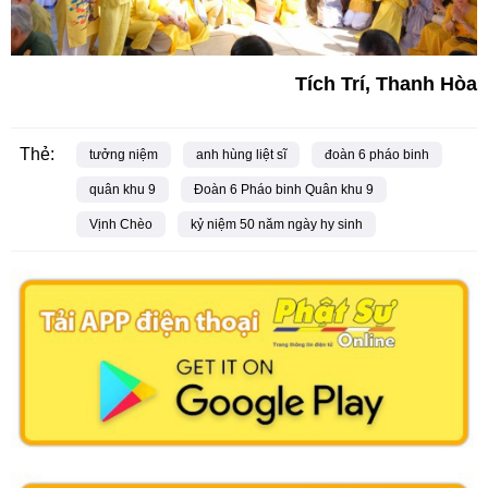
Tích Trí, Thanh Hòa
Thẻ:
tưởng niệm
anh hùng liệt sĩ
đoàn 6 pháo binh
quân khu 9
Đoàn 6 Pháo binh Quân khu 9
Vịnh Chèo
kỷ niệm 50 năm ngày hy sinh