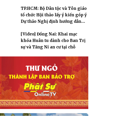
TP.HCM: Bộ Dân tộc và Tôn giáo
tổ chức Hội thảo lấy ý kiến góp ý
Dự thảo Nghị định hướng dẫn
thi hành Luật Tín ngưỡng, tôn
[Video] Đồng Nai: Khai mạc
giáo
khóa Huân tu dành cho Ban Trị
sự và Tăng Ni an cư tại chỗ