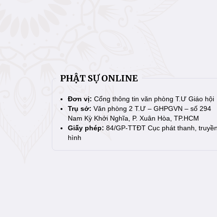
PHẬT SỰ ONLINE
Đơn vị:
Cổng thông tin văn phòng T.Ư Giáo hội
Trụ sở:
Văn phòng 2 T.Ư – GHPGVN – số 294
Nam Kỳ Khởi Nghĩa, P. Xuân Hòa, TP.HCM
Giấy phép:
84/GP-TTĐT Cục phát thanh, truyề
hình