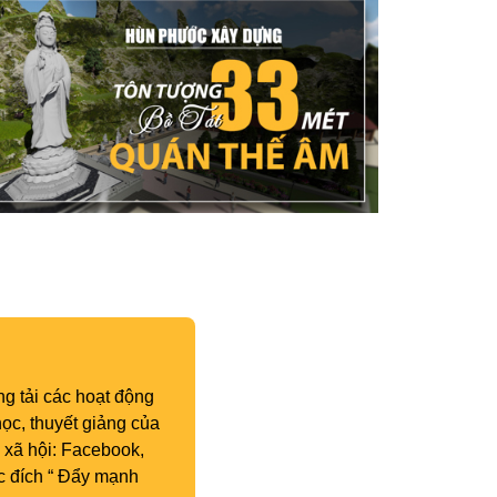
g tải các hoạt động
ọc, thuyết giảng của
 xã hội: Facebook,
c đích “ Đẩy mạnh