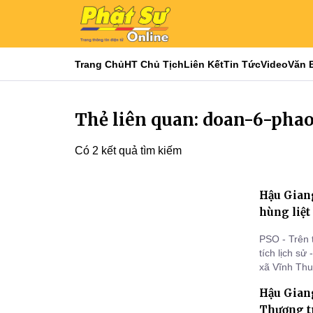
Trang Chủ
HT Chủ Tịch
Liên Kết
Tin Tức
Video
Văn 
Thẻ liên quan: doan-6-pha
Có 2 kết quả tìm kiếm
Hậu Giang
hùng liệt
PSO - Trên t
tích lịch s
xã Vĩnh Thu
năm ngày hy
Hậu Gian
(29/12/1974
Thương tr