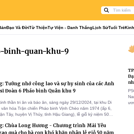
Bản
Đạo Và Đời
Từ Thiện
Tự Viện - Danh Thắng
Lịch Sử
Tuổi Trẻ
Kinh
o-binh-quan-khu-9
TP
Đạ
nh
: Tưởng nhớ công lao và sự hy sinh của các Anh
 sĩ Đoàn 6 Pháo binh Quân khu 9
PS
Nam
inh thần tri ân và báo ân, sáng ngày 29/12/2024, tại khu Di
ươn
ử - văn hóa Trận chiến Pháo binh Vịnh Chèo năm 1974 (ấp 6,
nhằ
ận Tây, huyện Vị Thủy, tỉnh Hậu Giang), lễ giỗ kỷ niệm 50
gi
 sinh của các Anh hùng liệt sĩ Đoàn 6 Pháo binh Quân khu 9
g: Chùa Long Hương - Chương trình Mãi Yêu
 - 29/12/2024) đã được tổ chức trọng thể và trang nghiêm.
ao quà cho bà con khó khăn nhân lễ giỗ 50 năm