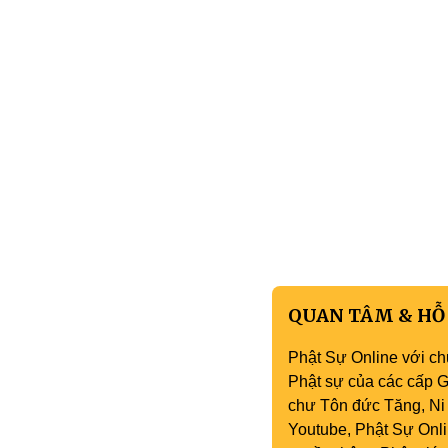
QUAN TÂM & HỖ
Phật Sự Online với ch
Phật sự của các cấp Gi
chư Tôn đức Tăng, Ni 
Youtube, Phật Sự Onli