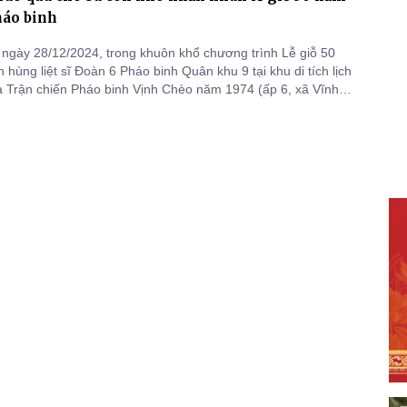
háo binh
ngày 28/12/2024, trong khuôn khổ chương trình Lễ giỗ 50
hùng liệt sĩ Đoàn 6 Pháo binh Quân khu 9 tại khu di tích lịch
a Trận chiến Pháo binh Vịnh Chèo năm 1974 (ấp 6, xã Vĩnh
huyện Vị Thủy, tỉnh Hậu Giang), Chương trình Mãi Yêu
hùa Long Hương (huyện Nhơn Trạch, Đồng Nai) phối hợp
 ch