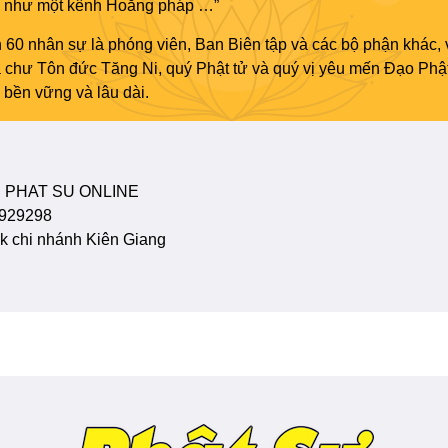
áo như một kênh Hoằng pháp …”
 60 nhân sự là phóng viên, Ban Biên tập và các bộ phận khác, 
ủa chư Tôn đức Tăng Ni, quý Phật tử và quý vị yêu mến Đạo Phậ
bền vững và lâu dài.
 PHAT SU ONLINE
929298
 chi nhánh Kiên Giang