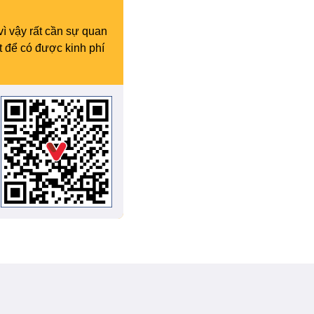
vì vậy rất cần sự quan
t để có được kinh phí