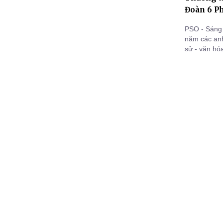
Đoàn 6 P
PSO - Sáng 
năm các anh 
sử - văn hó
Thuận Tây, 
Thương - C
cùng Ban tổ