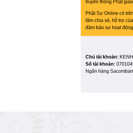
truyền thông Phật gi
Phật Sự Online có trên
tâm chia sẻ, hỗ trợ c
đảm bảo sự hoạt động 
Chủ tài khoản:
KENH
Số tài khoản:
070104
Ngân hàng Sacombank