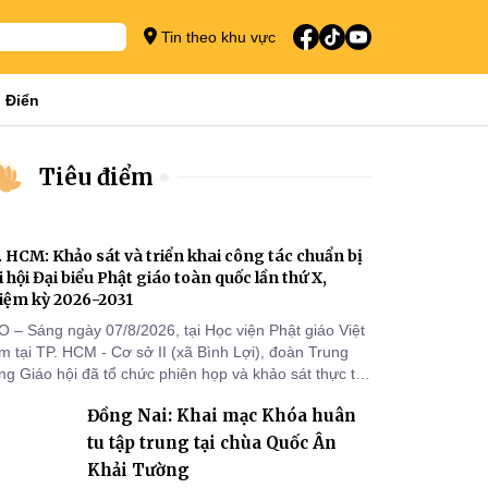
Tin theo khu vực
 Điển
Tiêu điểm
. HCM: Khảo sát và triển khai công tác chuẩn bị
i hội Đại biểu Phật giáo toàn quốc lần thứ X,
iệm kỳ 2026-2031
O – Sáng ngày 07/8/2026, tại Học viện Phật giáo Việt
 tại TP. HCM - Cơ sở II (xã Bình Lợi), đoàn Trung
g Giáo hội đã tổ chức phiên họp và khảo sát thực tế
m triển khai công tác chuẩn bị Đại hội Đại biểu Phật
Đồng Nai: Khai mạc Khóa huân
áo toàn quốc lần thứ X, nhiệm kỳ 2026-2031.
tu tập trung tại chùa Quốc Ân
Khải Tường