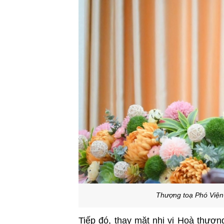
Thượng toạ Phó Viện 
Tiếp đó, thay mặt nhị vị Hoà thượ