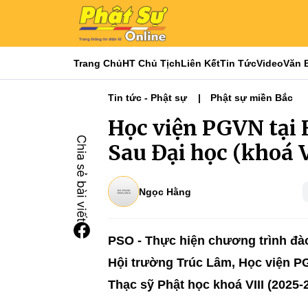
Trang Chủ
HT Chủ Tịch
Liên Kết
Tin Tức
Video
Văn 
Tin tức - Phật sự
Phật sự miền Bắc
Học viện PGVN tại H
Sau Đại học (khoá 
Ngọc Hằng
PSO - Thực hiện chương trình đào 
Hội trường Trúc Lâm, Học viện PGV
Thạc sỹ Phật học khoá VIII (2025-