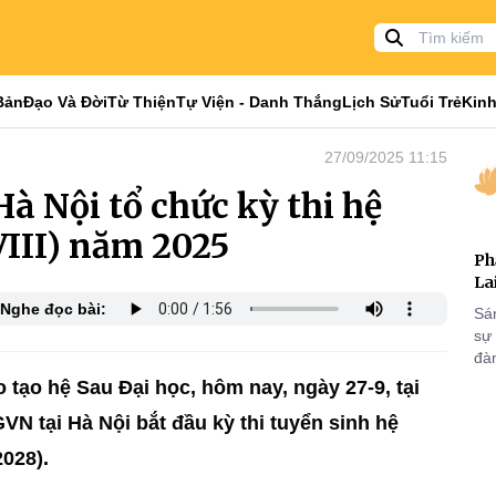
Bản
Đạo Và Đời
Từ Thiện
Tự Viện - Danh Thắng
Lịch Sử
Tuổi Trẻ
Kinh
27/09/2025 11:15
à Nội tổ chức kỳ thi hệ
VIII) năm 2025
Ph
La
Nghe đọc bài:
Sá
sự
đà
tạo hệ Sau Đại học, hôm nay, ngày 27-9, tại
N tại Hà Nội bắt đầu kỳ thi tuyển sinh hệ
2028).