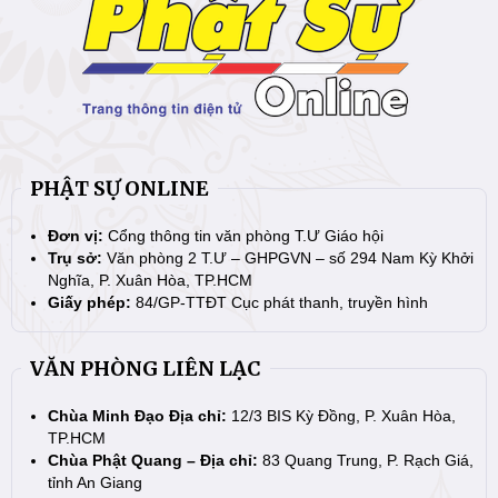
PHẬT SỰ ONLINE
Đơn vị:
Cổng thông tin văn phòng T.Ư Giáo hội
Trụ sở:
Văn phòng 2 T.Ư – GHPGVN – số 294 Nam Kỳ Khởi
Nghĩa, P. Xuân Hòa, TP.HCM
Giấy phép:
84/GP-TTĐT Cục phát thanh, truyền hình
VĂN PHÒNG LIÊN LẠC
Chùa Minh Đạo Địa chỉ:
12/3 BIS Kỳ Đồng, P. Xuân Hòa,
TP.HCM
Chùa Phật Quang – Địa chỉ:
83 Quang Trung, P. Rạch Giá,
tỉnh An Giang