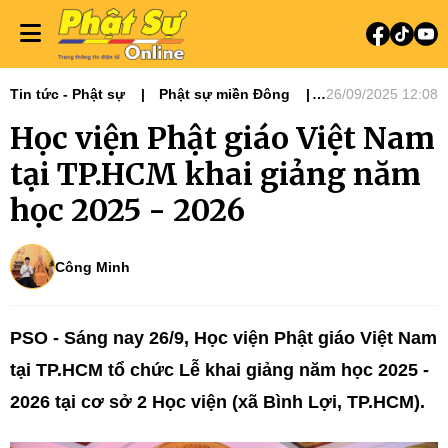
Tin tức - Phật sự
Phật sự miền Đông
26/09/2025 12:08
Học viện Phật giáo Việt Nam tại TP. HCM
Học viện Phật giáo Việt Nam
Nổi bật
Phật sự Quốc tế
Tiêu điểm
tại TP.HCM khai giảng năm
học 2025 - 2026
Công Minh
PSO -
Sáng nay 26/9, Học viện Phật giáo Việt Nam
tại TP.HCM tổ chức Lễ khai giảng năm học 2025 -
2026 tại cơ sở 2 Học viện (xã Bình Lợi, TP.HCM).