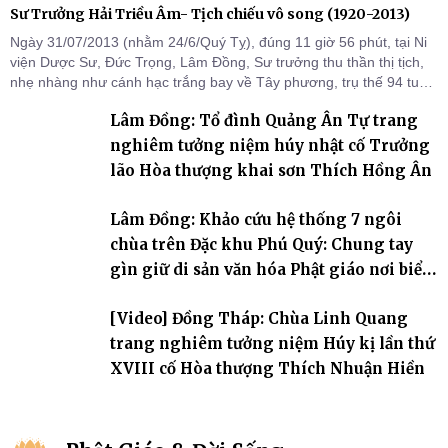
Sư Trưởng Hải Triều Âm- Tịch chiếu vô song (1920-2013)
Ngày 31/07/2013 (nhằm 24/6/Quý Tỵ), đúng 11 giờ 56 phút, tại Ni
viện Dược Sư, Đức Trọng, Lâm Đồng, Sư trưởng thu thần thị tịch,
nhẹ nhàng như cánh hạc trắng bay về Tây phương, trụ thế 94 tuổi
đời, 60 hạ lạp.
Lâm Đồng: Tổ đình Quảng Ân Tự trang
nghiêm tưởng niệm húy nhật cố Trưởng
lão Hòa thượng khai sơn Thích Hồng Ân
Lâm Đồng: Khảo cứu hệ thống 7 ngôi
chùa trên Đặc khu Phú Quý: Chung tay
gìn giữ di sản văn hóa Phật giáo nơi biển
đảo
[Video] Đồng Tháp: Chùa Linh Quang
trang nghiêm tưởng niệm Húy kị lần thứ
XVIII cố Hòa thượng Thích Nhuận Hiền