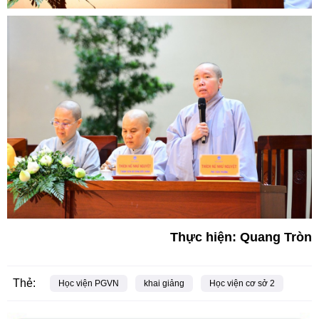
Thực hiện: Quang Tròn
Thẻ:
Học viện PGVN
khai giảng
Học viện cơ sở 2