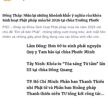
Đồng Tháp: Nhìn lại những khoảnh khắc ý nghĩa của khóa
Sinh hoạt Phật pháp mùa hè 2026 tại chùa Trường Phước
PSO – Khép lại Khóa Sinh hoạt Phật pháp mùa hè năm 2026 với
chủ đề “Em về bên Phật”, những tiếng cười trong trẻo, ánh mắt hồn
nhiên và những giây phút lắng đọng của các khóa sinh vẫn còn
đọng lại dưới mái chùa Trường Phước (xã Tân Hương, tỉnh Đồng
Lâm Đồng: Hơn 60 tu sinh phát nguyện
Tháp). Những tuần tu học ngắn ngủi nhưng đã trở thành hành
trang quý báu, gieo những hạt giống thiện l
Quy y Tam bảo tại chùa Phước Minh
Tây Ninh: Khóa tu “Tỏa sáng Từ tâm” lần
III tại chùa Đông Quang
TP. Hồ Chí Minh: Phân ban Thanh Thiếu
nhi Phật tử và Phân ban Hoằng pháp
Thanh thiếu niên TƯ tổng kết công tác
Phật sự nhiệm kỳ IX (2022 – 2027)