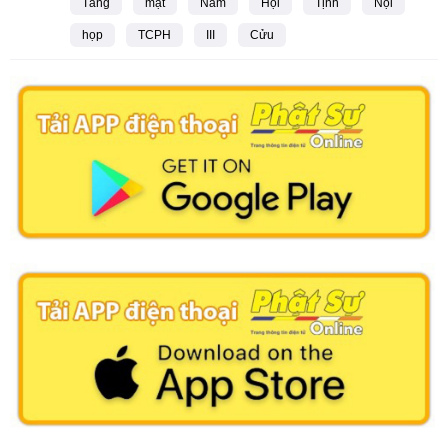
Tăng
mặt
Năm
Hội
Tịnh
Nội
họp
TCPH
III
Cửu