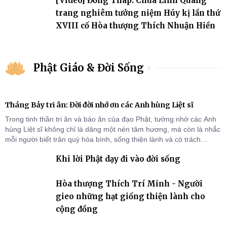
[Video] Đồng Tháp: Chùa Linh Quang
trang nghiêm tưởng niệm Húy kị lần thứ
XVIII cố Hòa thượng Thích Nhuận Hiền
Phật Giáo & Đời Sống
Tháng Bảy tri ân: Đời đời nhớ ơn các Anh hùng Liệt sĩ
Trong tinh thần tri ân và báo ân của đạo Phật, tưởng nhớ các Anh
hùng Liệt sĩ không chỉ là dâng một nén tâm hương, mà còn là nhắc
mỗi người biết trân quý hòa bình, sống thiện lành và có trách
nhiệm với quê hương, đất nước.
Khi lời Phật dạy đi vào đời sống
Hòa thượng Thích Trí Minh - Người
gieo những hạt giống thiện lành cho
cộng đồng