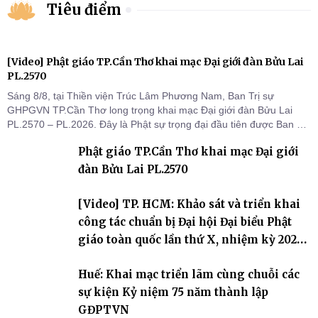
Tiêu điểm
[Video] Phật giáo TP.Cần Thơ khai mạc Đại giới đàn Bửu Lai
PL.2570
Sáng 8/8, tại Thiền viện Trúc Lâm Phương Nam, Ban Trị sự
GHPGVN TP.Cần Thơ long trọng khai mạc Đại giới đàn Bửu Lai
PL.2570 – PL.2026. Đây là Phật sự trọng đại đầu tiên được Ban Trị
sự triển khai sau thành công của Đại hội Phật giáo thành phố lần
Phật giáo TP.Cần Thơ khai mạc Đại giới
thứ I, thể hiện sự quan tâm đối với công tác truyền giới, đào tạo
Tăng tài và tiếp nối mạng mạch Tăng-g
đàn Bửu Lai PL.2570
[Video] TP. HCM: Khảo sát và triển khai
công tác chuẩn bị Đại hội Đại biểu Phật
giáo toàn quốc lần thứ X, nhiệm kỳ 2026-
2031
Huế: Khai mạc triển lãm cùng chuỗi các
sự kiện Kỷ niệm 75 năm thành lập
GĐPTVN