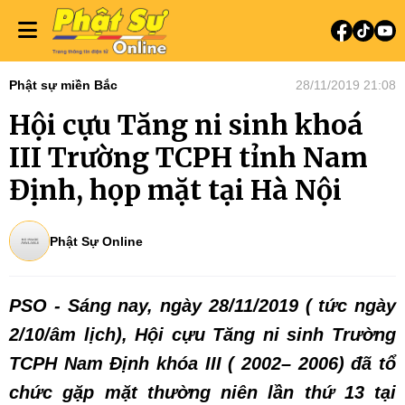
Phật sự miền Bắc
28/11/2019 21:08
Hội cựu Tăng ni sinh khoá
III Trường TCPH tỉnh Nam
Định, họp mặt tại Hà Nội
Phật Sự Online
PSO - Sáng
nay,
ngày 2
8
/
11
/201
9
( tức ngày
2/
10
/âm lịch), Hội cựu Tăng
ni sinh
T
rường
TCPH Nam
Định
khóa III ( 20
02
– 20
06
) đã tổ
chức gặp mặt thường niên lần thứ 13 tại