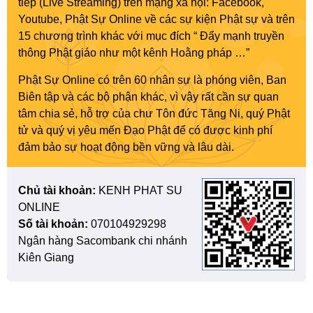
tiếp (Live Streaming) trên mạng xã hội: Facebook,
Youtube, Phật Sự Online về các sự kiện Phật sự và trên
15 chương trình khác với mục đích “ Đẩy mạnh truyền
thông Phật giáo như một kênh Hoằng pháp …”
Phật Sự Online có trên 60 nhân sự là phóng viên, Ban
Biên tập và các bộ phận khác, vì vậy rất cần sự quan
tâm chia sẻ, hỗ trợ của chư Tôn đức Tăng Ni, quý Phật
tử và quý vị yêu mến Đạo Phật để có được kinh phí
đảm bảo sự hoạt động bền vững và lâu dài.
Chủ tài khoản:
KENH PHAT SU
ONLINE
Số tài khoản:
070104929298
Ngân hàng Sacombank chi nhánh
Kiên Giang