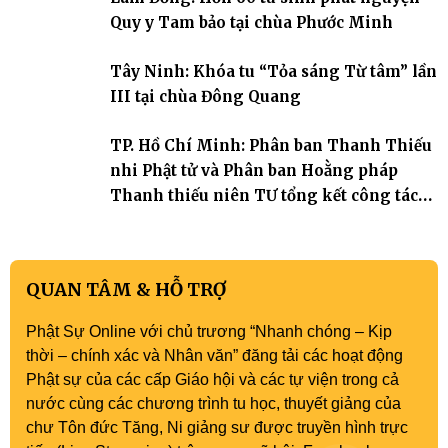
trang quý báu, gieo những hạt giống thiện l
Quy y Tam bảo tại chùa Phước Minh
Tây Ninh: Khóa tu “Tỏa sáng Từ tâm” lần
III tại chùa Đông Quang
TP. Hồ Chí Minh: Phân ban Thanh Thiếu
nhi Phật tử và Phân ban Hoằng pháp
Thanh thiếu niên TƯ tổng kết công tác
Phật sự nhiệm kỳ IX (2022 – 2027)
QUAN TÂM & HỖ TRỢ
Phật Sự Online với chủ trương “Nhanh chóng – Kịp
thời – chính xác và Nhân văn” đăng tải các hoạt động
Phật sự của các cấp Giáo hội và các tự viện trong cả
nước cùng các chương trình tu học, thuyết giảng của
chư Tôn đức Tăng, Ni giảng sư được truyền hình trực