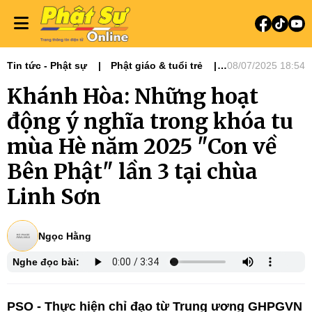
Tin tức - Phật sự
Phật giáo & tuổi trẻ
08/07/2025 18:54
Phật sự miền Trung
Khánh Hòa: Những hoạt
động ý nghĩa trong khóa tu
mùa Hè năm 2025 "Con về
Bên Phật" lần 3 tại chùa
Linh Sơn
Ngọc Hằng
Nghe đọc bài:
PSO - Thực hiện chỉ đạo từ Trung ương GHPGVN