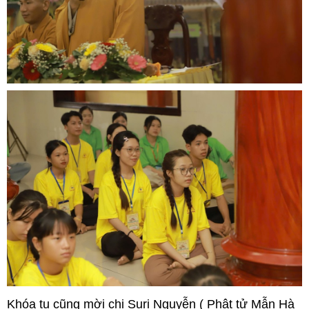
Khóa tu cũng mời chị Suri Nguyễn ( Phật tử Mẫn Hà