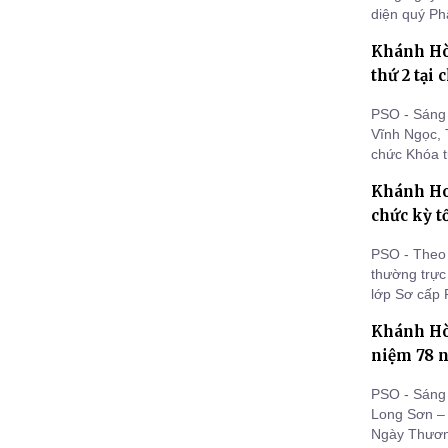
diện quý Ph
Chơn Toàn 
Khánh Hòa
chức chuyến
thứ 2 tại
PSO - Sáng 
Vĩnh Ngọc, 
chức Khóa t
cho hơn 200
Khánh Hoà
tham dự.
chức kỳ t
PSO - Theo 
thường trự
lớp Sơ cấp 
kỳ thi tốt 
Khánh Hò
trọng tổ ch
tiếp tục tu h
niệm 78 n
PSO - Sáng 
Long Sơn –
Ngày Thương