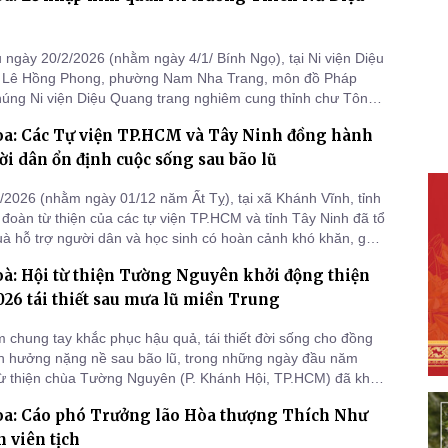
 ngày 20/2/2026 (nhằm ngày 4/1/ Bính Ngọ), tại Ni viện Diệu
 Lê Hồng Phong, phường Nam Nha Trang, môn đồ Pháp
chúng Ni viện Diệu Quang trang nghiêm cung thỉnh chư Tôn
i trong Thường trực BTS tỉnh Khánh Hòa, Phân ban Ni giới
a: Các Tự viện TP.HCM và Tây Ninh đồng hành
Tôn đức trú trì các tự viện trong tỉnh đồng quan
i dân ổn định cuộc sống sau bão lũ
/2026 (nhằm ngày 01/12 năm Ất Tỵ), tại xã Khánh Vĩnh, tỉnh
đoàn từ thiện của các tự viện TP.HCM và tỉnh Tây Ninh đã tổ
uà hỗ trợ người dân và học sinh có hoàn cảnh khó khăn, góp
ịa phương khắc phục hậu quả bão lũ, đồng thời chăm lo đời
à: Hội từ thiện Tường Nguyên khởi động thiện
 con trong dịp Tết Nguyên đán sắp tới.
26 tái thiết sau mưa lũ miền Trung
chung tay khắc phục hậu quả, tái thiết đời sống cho đồng
h hưởng nặng nề sau bão lũ, trong những ngày đầu năm
ừ thiện chùa Tường Nguyên (P. Khánh Hội, TP.HCM) đã khởi
rình thiện nguyện, tổ chức chuyến cứu trợ hướng về các tỉnh
a: Cáo phó Trưởng lão Hòa thượng Thích Như
 viên tịch