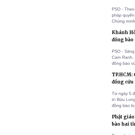
PSO - Theo
pháp quyến
Chứng minh
Ban Trị sự 
Khánh Hòa
giáo huyện 
Phước Khán
đồng bào 
PSO - Sáng 
Cam Ranh, c
đồng bào vùn
tỉnh Khánh 
TP.HCM: C
đồng cứu 
Từ ngày 5 đ
trì Bửu Lon
đồng bào bị
quà cho học
Phật giáo
phí 1 tỷ 41
bào hai t