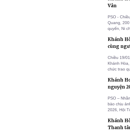
Vân
PSO - Chiều
Quang, 200
quyến, Ni 
đức Tăng, N
Khánh Hò
tỉnh và chư 
cùng ngườ
Chiều 19/01
Khánh Hòa, 
chức trao q
phần giúp đ
Khánh Ho
sống cho bà
nguyện 20
PSO – Nhằm 
bào chịu ản
2026, Hội T
động hành t
Khánh Hò
miền Trung.
Thanh tân