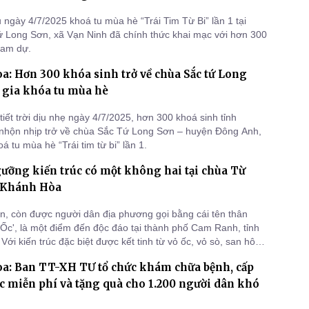
 ngày 4/7/2025 khoá tu mùa hè “Trái Tim Từ Bi” lần 1 tại
 Long Sơn, xã Vạn Ninh đã chính thức khai mạc với hơn 300
ham dự.
: Hơn 300 khóa sinh trở về chùa Sắc tứ Long
 gia khóa tu mùa hè
iết trời dịu nhẹ ngày 4/7/2025, hơn 300 khoá sinh tỉnh
nhộn nhịp trở về chùa Sắc Tứ Long Sơn – huyện Đông Anh,
á tu mùa hè “Trái tim từ bi” lần 1.
ỡng kiến trúc có một không hai tại chùa Từ
h Khánh Hòa
, còn được người dân địa phương gọi bằng cái tên thân
 Ốc', là một điểm đến độc đáo tại thành phố Cam Ranh, tỉnh
ới kiến trúc đặc biệt được kết tinh từ vỏ ốc, vỏ sò, san hô
 ngôi chùa mang trong mình một vẻ đẹp hiếm thấy, là điểm
a: Ban TT-XH TƯ tổ chức khám chữa bệnh, cấp
t đông đảo du khách trong và ngoài nước.
c miễn phí và tặng quà cho 1.200 người dân khó