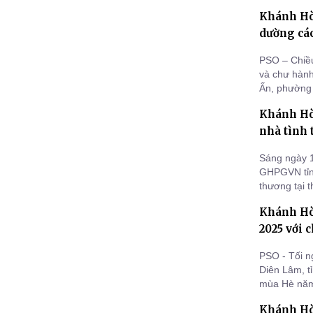
Khánh Hò
dường các
PSO – Chiều
và chư hành
Ấn, phường 
phái đoàn P
Khánh Hò
hạ Ni nhân 
– Phó Trưở
nhà tình 
Sáng ngày 1
GHPGVN tỉn
thương tại 
Khánh Hò
2025 với
PSO - Tối n
Diên Lâm, t
mùa Hè năm 
kéo dài tron
Khánh Hò
nguyện viên