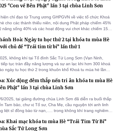
25 "Con về Bên Phật" lần 3 tại chùa Linh Sơn
hiện chỉ đạo từ Trung ương GHPGVN về việc tổ chức Khoá
hè cho các thành thiếu niên, nội dung Phật pháp chiếm 45%
kỹ năng sống 40% và các hoạt động vui chơi khác chiếm 15%,
tổ chức khóa tu mùa hè chùa Chí Linh xin điểm danh một số
hánh Hoà: Ngày tu học thứ 2 tại khóa tu mùa Hè
ng dành cho các bạn như sau:..
ới chủ đề “Trái tim từ bi” lần thứ 1
025, không khí tại Tổ đình Sắc Tứ Long Sơn (Vạn Ninh,
tiếp tục tràn đầy năng lượng và sự an lạc khi hơn 300 khoá
ào ngày tu học thứ 2 trong khuôn khổ Khoá tu mùa hè lần
 chủ đề “Trái Tim Từ Bi”.
a: Xúc động đêm thắp nến tri ân khóa tu mùa Hè
ên Phật" lần 3 tại chùa Linh Sơn
/6/2025, tại giảng đường chùa Linh Sơn đã diễn ra buổi thắp
đến Tam bảo, chư vị Tổ sư, Cha Mẹ, cầu nguyện tới anh linh
 liệt sĩ đồng bào từ nạn,..... trong không khí trang nghiêm
ầy niềm xúc động thể hiện tinh thần biết ơn thể hiện đạo lý
a: Khai mạc khóa tu mùa Hè “Trái Tim Từ Bi”
nhớ nguồn của dân tộc Việt Nam.
 chùa Sắc Tứ Long Sơn