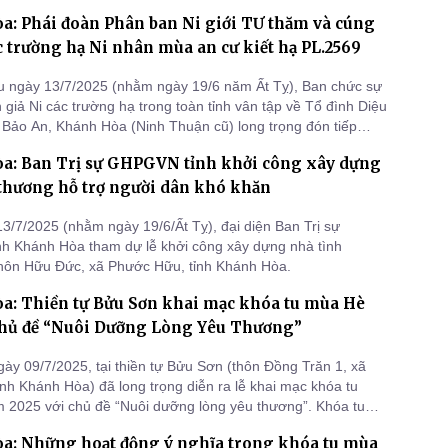
a: Phái đoàn Phân ban Ni giới TƯ thăm và cúng
 trường hạ Ni nhân mùa an cư kiết hạ PL.2569
 ngày 13/7/2025 (nhằm ngày 19/6 năm Ất Tỵ), Ban chức sự
 giả Ni các trường hạ trong toàn tỉnh vân tập về Tổ đình Diệu
Bảo An, Khánh Hòa (Ninh Thuận cũ) long trọng đón tiếp
hân ban Ni giới Trung ương thăm và cúng dường các trường
a: Ban Trị sự GHPGVN tỉnh khởi công xây dựng
mùa An cư kiết hạ PL.2569 do Ni trưởng Thích Nữ Như Như
thương hỗ trợ người dân khó khăn
3/7/2025 (nhằm ngày 19/6/Ất Tỵ), đại diện Ban Trị sự
h Khánh Hòa tham dự lễ khởi công xây dựng nhà tình
thôn Hữu Đức, xã Phước Hữu, tỉnh Khánh Hòa.
a: Thiền tự Bửu Sơn khai mạc khóa tu mùa Hè
 chủ đề “Nuôi Dưỡng Lòng Yêu Thương”
gày 09/7/2025, tại thiền tự Bửu Sơn (thôn Đồng Trăn 1, xã
ỉnh Khánh Hòa) đã long trọng diễn ra lễ khai mạc khóa tu
2025 với chủ đề “Nuôi dưỡng lòng yêu thương”. Khóa tu
g 5 ngày, từ 09 - 13/7/2025, quy tụ hơn 300 tu sinh và tình
a: Những hoạt động ý nghĩa trong khóa tu mùa
 tham gia.