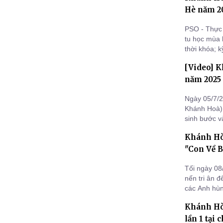
Hè năm 20
PSO - Thực 
tu học mùa 
thời khóa; 
do vậy Ban 
[Video] K
các hoạt độ
năm 2025 v
Ngày 05/7/2
Khánh Hoà) 
sinh bước v
thứ nhất với
Khánh Hò
"Con Về B
Tối ngày 08
nến tri ân 
các Anh hùng
thanh tịnh đ
Khánh Hò
uống nước 
lần 1 tại