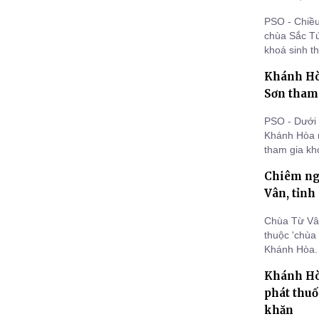
PSO - Chiều
chùa Sắc Tứ
khoá sinh t
Khánh Hòa
Sơn tham
PSO - Dưới t
Khánh Hòa 
tham gia kho
Chiêm ngư
Vân, tỉn
Chùa Từ Vân
thuộc 'chùa
Khánh Hòa. V
và đá biển,
Khánh Hò
nhấn thu hú
phát thuố
khăn