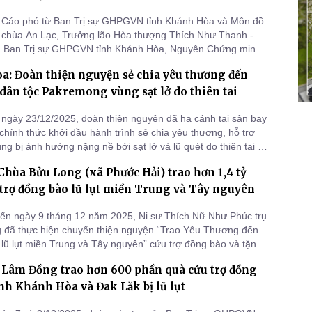
 Cáo phó từ Ban Trị sự GHPGVN tỉnh Khánh Hòa và Môn đồ
 chùa An Lạc, Trưởng lão Hòa thượng Thích Như Thanh -
 Ban Trị sự GHPGVN tỉnh Khánh Hòa, Nguyên Chứng minh
GHPGVN tỉnh Ninh Thuận (cũ), Nguyên Chánh Đại diện Phật
: Đoàn thiện nguyện sẻ chia yêu thương đến
Ninh Phước, tỉnh Ninh Thuận (cũ), Trụ trì chùa An Lạc, thôn
h, xã Ninh
dân tộc Pakremong vùng sạt lở do thiên tai
ngày 23/12/2025, đoàn thiện nguyện đã hạ cánh tại sân bay
hính thức khởi đầu hành trình sẻ chia yêu thương, hỗ trợ
g bị ảnh hưởng nặng nề bởi sạt lở và lũ quét do thiên tai tại
Hòa.
hùa Bửu Long (xã Phước Hải) trao hơn 1,4 tỷ
trợ đồng bào lũ lụt miền Trung và Tây nguyên
ến ngày 9 tháng 12 năm 2025, Ni sư Thích Nữ Như Phúc trụ
g đã thực hiện chuyến thiện nguyện “Trao Yêu Thương đến
 lũ lụt miền Trung và Tây nguyên” cứu trợ đồng bào và tặng
 sinh 3 tỉnh Khánh Hòa, Đăk Lăk và Lâm Đồng với tổng kinh
 Lâm Đồng trao hơn 600 phần quà cứu trợ đồng
7 triệu 900 ngàn đồng.
ỉnh Khánh Hòa và Đak Lăk bị lũ lụt