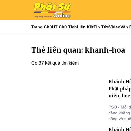
Trang Chủ
HT Chủ Tịch
Liên Kết
Tin Tức
Video
Văn 
Thẻ liên quan: khanh-hoa
Có 37 kết quả tìm kiếm
Khánh Hòa
Phật pháp
niên, học
PSO - Mỗi d
càng khẳng 
sống và nuô
còn là môi 
Khánh Hò
xây dựng lố