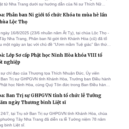
ật tử Nha Trang dưới sự hướng dẫn của Ni sư Thích Nữ
- Uỷ viên PBNG TƯ, Trưởng PBNG tỉnh Khánh Hòa (cũ) đã tổ
: Phân ban Ni giới tổ chức Khóa tu mùa hè lần
 thiện nguyện với nhiều ý nghĩa.
 chùa Lộc Thọ
ngày 16/8/2025 (23/6 nhuần năm Ất Tỵ), tại chùa Lộc Thọ -
Tây Nha Trang, Phân ban Ni giới tỉnh Khánh Hòa (cũ) đã tổ
u một ngày an lạc với chủ đề “Ươm mầm Tuệ giác” lần thứ 2
 em Thanh Thiếu niên Phật tử các chùa trong thành phố
: Lớp Sơ cấp Phật học Ninh Hòa khóa VIII tổ
ốt nghiệp
sự chỉ đạo của Thượng tọa Thích Nhuận Đức, Ủy viên
c Ban Trị sự GHPGVN tỉnh Khánh Hòa, Trưởng ban Điều hành
Phật học Ninh Hòa, cùng Quý Tôn đức trong Ban Điều hành,
nghiệp lớp Sơ cấp Phật học Ninh Hòa khóa VIII đã được long
a: Ban Trị sự GHPGVN tỉnh tổ chức lễ Tưởng
ức. Kỳ thi nhằm tuyển chọn một số Tăng Ni sinh xuất sắc để
ăm ngày Thương binh Liệt sĩ
24/7, tại Trụ sở Ban Trị sự GHPGVN tỉnh Khánh Hòa, chùa
 phường Tây Nha Trang đã diễn ra lễ Tưởng niệm 78 năm
 binh Liệt sĩ.