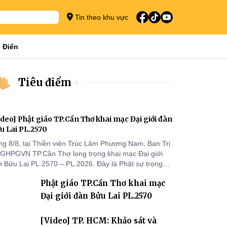
Tin theo khu vực
 Điển
Tiêu điểm
ideo] Phật giáo TP.Cần Thơ khai mạc Đại giới đàn
u Lai PL.2570
ng 8/8, tại Thiền viện Trúc Lâm Phương Nam, Ban Trị
 GHPGVN TP.Cần Thơ long trọng khai mạc Đại giới
n Bửu Lai PL.2570 – PL.2026. Đây là Phật sự trọng
 đầu tiên được Ban Trị sự triển khai sau thành công
Phật giáo TP.Cần Thơ khai mạc
 Đại hội Phật giáo thành phố lần thứ I, thể hiện sự
n tâm đối với công tác truyền giới, đào tạo Tăng tài
Đại giới đàn Bửu Lai PL.2570
 tiếp nối mạng mạch Tăng-g
[Video] TP. HCM: Khảo sát và