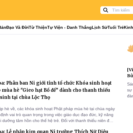
Bản
Đạo Và Đời
Từ Thiện
Tự Viện - Danh Thắng
Lịch Sử
Tuổi Trẻ
Kinh
[V
Bử
: Phân ban Ni giới tỉnh tổ chức Khóa sinh hoạt
Sá
 mùa hè "Gieo hạt Bồ đề” dành cho thanh thiếu
sự
đà
 sinh tại chùa Lộc Thọ
đại
của
ịp hè về, các khóa sinh hoạt Phật pháp mùa hè tại chùa ngày
qua
định vai trò quan trọng trong việc giáo dục đạo đức, kỹ năng
và
i dưỡng tâm hồn cho thế hệ trẻ. Đối với thanh thiếu niên đây
trường ý nghĩa giúp các em tiếp cận những giá trị nhân văn,
a: Lễ nhập kim quan Ni trưởng Thích Nữ Diệu
i sống lành mạnh và hướng thiện.