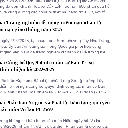
gày 7 và 8/12/2025, đoàn cứu trợ của Ban Trị sự GHPGVN
00 phần quà hỗ
 và cúng dường các chùa bị thiệt hại nặng do lũ lụt, với tổng
 triệu đồng.
à: Trang nghiêm lễ tưởng niệm nạn nhân tử
ai nạn giao thông năm 2025
ngày 4/10/2025, tại chùa Long Sơn, phường Tây Nha Trang,
Hòa, Ủy ban An toàn giao thông Quốc gia phối hợp cùng
ật giáo Việt Nam đã trang nghiêm cử hành đại lễ tưởng niệm,
c nạn nhân tử vong do tai nạn giao thông năm 2025.
: Công bố Quyết định nhân sự Ban Trị sự
ỉnh nhiệm kỳ 2022-2027
25/9, tại Đại hùng Bảo điện chùa Long Sơn (phường Tây
diễn ra hội nghị công bố Quyết định công tác nhân sự Ban
VN tỉnh Khánh Hoà nhiệm kỳ 2022-2027, giai đoạn (2025-
: Phân ban Ni giới và Phật tử thăm tặng quà yêu
hân mùa Vu lan PL.2569
rong không khí hân hoan của mùa Hiếu, ngày hội Vu lan,
6/8/2025 (nhằm 4/7/Ất Tỵ), đại diện Phân ban Ni giới và đại