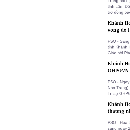
Trong hai n
tỉnh Lâm Đồng đã đến Khánh Hòa và Đắk Lắk trao hơn 6
trợ đồng bào
kinh phí 687
Khánh Ho
vong do t
PSO - Sáng 
tỉnh Khánh 
Giáo hội Ph
cầu siêu cá
Khánh Hoà
GHPGVN t
PSO - Ngày 
Nha Trang) 
Trị sự GHPG
2027).
Khánh Hoà
thương n
PSO - Hòa t
sáng ngày 2