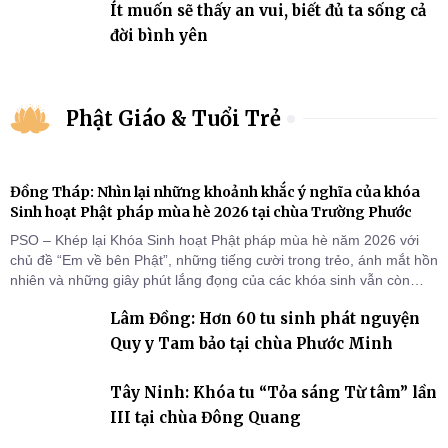
Ít muốn sẽ thấy an vui, biết đủ ta sống cả
đời bình yên
Phật Giáo & Tuổi Trẻ
Đồng Tháp: Nhìn lại những khoảnh khắc ý nghĩa của khóa
Sinh hoạt Phật pháp mùa hè 2026 tại chùa Trường Phước
PSO – Khép lại Khóa Sinh hoạt Phật pháp mùa hè năm 2026 với
chủ đề “Em về bên Phật”, những tiếng cười trong trẻo, ánh mắt hồn
nhiên và những giây phút lắng đọng của các khóa sinh vẫn còn
đọng lại dưới mái chùa Trường Phước (xã Tân Hương, tỉnh Đồng
Lâm Đồng: Hơn 60 tu sinh phát nguyện
Tháp). Những tuần tu học ngắn ngủi nhưng đã trở thành hành
trang quý báu, gieo những hạt giống thiện l
Quy y Tam bảo tại chùa Phước Minh
Tây Ninh: Khóa tu “Tỏa sáng Từ tâm” lần
III tại chùa Đông Quang