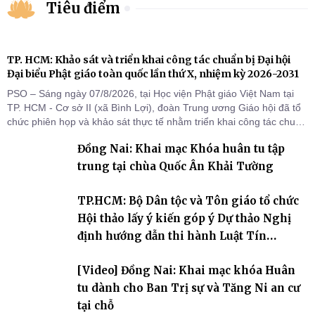
Tiêu điểm
TP. HCM: Khảo sát và triển khai công tác chuẩn bị Đại hội
Đại biểu Phật giáo toàn quốc lần thứ X, nhiệm kỳ 2026-2031
PSO – Sáng ngày 07/8/2026, tại Học viện Phật giáo Việt Nam tại
TP. HCM - Cơ sở II (xã Bình Lợi), đoàn Trung ương Giáo hội đã tổ
chức phiên họp và khảo sát thực tế nhằm triển khai công tác chuẩn
bị Đại hội Đại biểu Phật giáo toàn quốc lần thứ X, nhiệm kỳ 2026-
Đồng Nai: Khai mạc Khóa huân tu tập
2031.
trung tại chùa Quốc Ân Khải Tường
TP.HCM: Bộ Dân tộc và Tôn giáo tổ chức
Hội thảo lấy ý kiến góp ý Dự thảo Nghị
định hướng dẫn thi hành Luật Tín
ngưỡng, tôn giáo
[Video] Đồng Nai: Khai mạc khóa Huân
tu dành cho Ban Trị sự và Tăng Ni an cư
tại chỗ