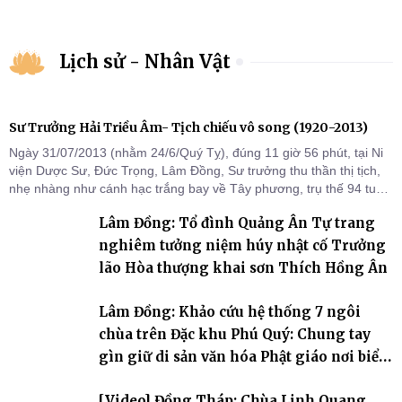
Lịch sử - Nhân Vật
Sư Trưởng Hải Triều Âm- Tịch chiếu vô song (1920-2013)
Ngày 31/07/2013 (nhằm 24/6/Quý Tỵ), đúng 11 giờ 56 phút, tại Ni
viện Dược Sư, Đức Trọng, Lâm Đồng, Sư trưởng thu thần thị tịch,
nhẹ nhàng như cánh hạc trắng bay về Tây phương, trụ thế 94 tuổi
đời, 60 hạ lạp.
Lâm Đồng: Tổ đình Quảng Ân Tự trang
nghiêm tưởng niệm húy nhật cố Trưởng
lão Hòa thượng khai sơn Thích Hồng Ân
Lâm Đồng: Khảo cứu hệ thống 7 ngôi
chùa trên Đặc khu Phú Quý: Chung tay
gìn giữ di sản văn hóa Phật giáo nơi biển
đảo
[Video] Đồng Tháp: Chùa Linh Quang