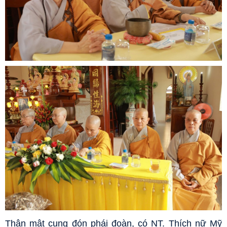
Thân mật cung đón phái đoàn, có NT. Thích nữ Mỹ