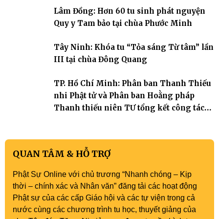
đọng lại dưới mái chùa Trường Phước (xã Tân Hương, tỉnh Đồng
Lâm Đồng: Hơn 60 tu sinh phát nguyện
Tháp). Những tuần tu học ngắn ngủi nhưng đã trở thành hành
trang quý báu, gieo những hạt giống thiện l
Quy y Tam bảo tại chùa Phước Minh
Tây Ninh: Khóa tu “Tỏa sáng Từ tâm” lần
III tại chùa Đông Quang
TP. Hồ Chí Minh: Phân ban Thanh Thiếu
nhi Phật tử và Phân ban Hoằng pháp
Thanh thiếu niên TƯ tổng kết công tác
Phật sự nhiệm kỳ IX (2022 – 2027)
QUAN TÂM & HỖ TRỢ
Phật Sự Online với chủ trương “Nhanh chóng – Kịp
thời – chính xác và Nhân văn” đăng tải các hoạt động
Phật sự của các cấp Giáo hội và các tự viện trong cả
nước cùng các chương trình tu học, thuyết giảng của