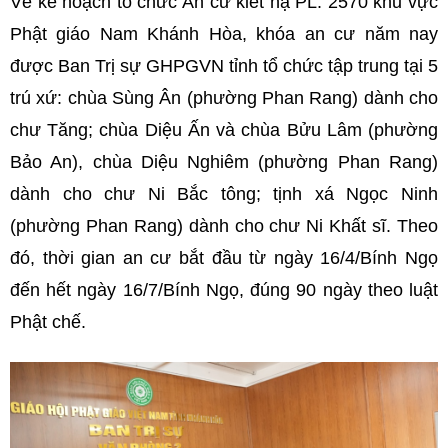
Về kế hoạch tổ chức An cư kiết hạ PL. 2570 khu vực
Phật giáo Nam Khánh Hòa, khóa an cư năm nay
được Ban Trị sự GHPGVN tỉnh tổ chức tập trung tại 5
trú xứ: chùa Sùng Ân (phường Phan Rang) dành cho
chư Tăng; chùa Diệu Ấn và chùa Bửu Lâm (phường
Bảo An), chùa Diệu Nghiêm (phường Phan Rang)
dành cho chư Ni Bắc tông; tịnh xá Ngọc Ninh
(phường Phan Rang) dành cho chư Ni Khất sĩ. Theo
đó, thời gian an cư bắt đầu từ ngày 16/4/Bính Ngọ
đến hết ngày 16/7/Bính Ngọ, đúng 90 ngày theo luật
Phật chế.