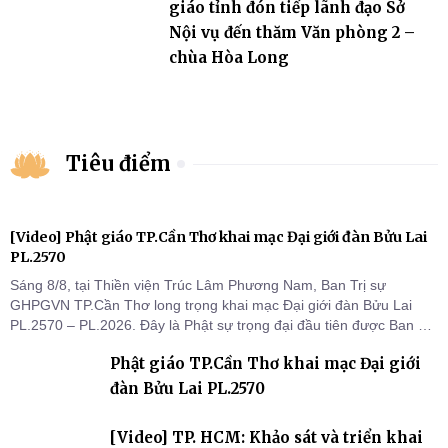
giáo tỉnh đón tiếp lãnh đạo Sở
Nội vụ đến thăm Văn phòng 2 –
chùa Hòa Long
Tiêu điểm
[Video] Phật giáo TP.Cần Thơ khai mạc Đại giới đàn Bửu Lai
PL.2570
Sáng 8/8, tại Thiền viện Trúc Lâm Phương Nam, Ban Trị sự
GHPGVN TP.Cần Thơ long trọng khai mạc Đại giới đàn Bửu Lai
PL.2570 – PL.2026. Đây là Phật sự trọng đại đầu tiên được Ban Trị
sự triển khai sau thành công của Đại hội Phật giáo thành phố lần
Phật giáo TP.Cần Thơ khai mạc Đại giới
thứ I, thể hiện sự quan tâm đối với công tác truyền giới, đào tạo
Tăng tài và tiếp nối mạng mạch Tăng-g
đàn Bửu Lai PL.2570
[Video] TP. HCM: Khảo sát và triển khai