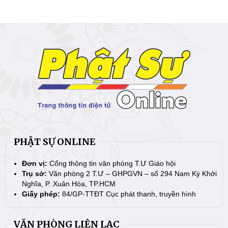
PHẬT SỰ ONLINE
Đơn vị:
Cổng thông tin văn phòng T.Ư Giáo hội
Trụ sở:
Văn phòng 2 T.Ư – GHPGVN – số 294 Nam Kỳ Khởi
Nghĩa, P. Xuân Hòa, TP.HCM
Giấy phép:
84/GP-TTĐT Cục phát thanh, truyền hình
VĂN PHÒNG LIÊN LẠC