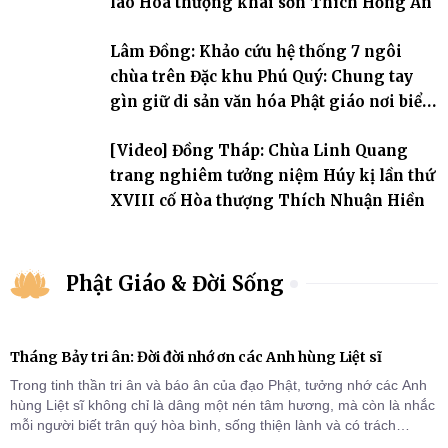
lão Hòa thượng khai sơn Thích Hồng Ân
Lâm Đồng: Khảo cứu hệ thống 7 ngôi
chùa trên Đặc khu Phú Quý: Chung tay
gìn giữ di sản văn hóa Phật giáo nơi biển
đảo
[Video] Đồng Tháp: Chùa Linh Quang
trang nghiêm tưởng niệm Húy kị lần thứ
XVIII cố Hòa thượng Thích Nhuận Hiền
Phật Giáo & Đời Sống
Tháng Bảy tri ân: Đời đời nhớ ơn các Anh hùng Liệt sĩ
Trong tinh thần tri ân và báo ân của đạo Phật, tưởng nhớ các Anh
hùng Liệt sĩ không chỉ là dâng một nén tâm hương, mà còn là nhắc
mỗi người biết trân quý hòa bình, sống thiện lành và có trách
nhiệm với quê hương, đất nước.