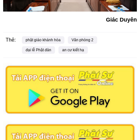
Giác Duyên
Thẻ:
phật giáo khánh hòa
Văn phòng 2
đại lễ Phật đản
an cư kiết hạ