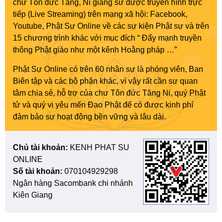
chư Tôn đức Tăng, Ni giảng sư được truyền hình trực
tiếp (Live Streaming) trên mạng xã hội: Facebook,
Youtube, Phật Sự Online về các sự kiện Phật sự và trên
15 chương trình khác với mục đích “ Đẩy mạnh truyền
thông Phật giáo như một kênh Hoằng pháp …”
Phật Sự Online có trên 60 nhân sự là phóng viên, Ban
Biên tập và các bộ phận khác, vì vậy rất cần sự quan
tâm chia sẻ, hỗ trợ của chư Tôn đức Tăng Ni, quý Phật
tử và quý vị yêu mến Đạo Phật để có được kinh phí
đảm bảo sự hoạt động bền vững và lâu dài.
Chủ tài khoản:
KENH PHAT SU
ONLINE
Số tài khoản:
070104929298
Ngân hàng Sacombank chi nhánh
Kiên Giang