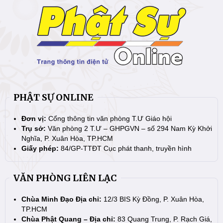
PHẬT SỰ ONLINE
Đơn vị:
Cổng thông tin văn phòng T.Ư Giáo hội
Trụ sở:
Văn phòng 2 T.Ư – GHPGVN – số 294 Nam Kỳ Khởi
Nghĩa, P. Xuân Hòa, TP.HCM
Giấy phép:
84/GP-TTĐT Cục phát thanh, truyền hình
VĂN PHÒNG LIÊN LẠC
Chùa Minh Đạo Địa chỉ:
12/3 BIS Kỳ Đồng, P. Xuân Hòa,
TP.HCM
Chùa Phật Quang – Địa chỉ:
83 Quang Trung, P. Rạch Giá,