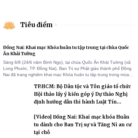
Tiêu điểm
Đồng Nai: Khai mạc Khóa huân tu tập trung tại chùa Quốc
Ân Khải Tường
Sáng 6/8 (24/6 năm Bính Ngọ), tại chùa Quốc Ân Khải Tường (xã
Long Phước, TP. Đồng Nai), Ban Trị sự Phật giáo thành phố Đồng
Nai đã trang nghiêm khai mạc Khóa huân tu tập trung trong mùa
An cư kiết hạ Phật lịch 2570 dành cho chư Tăng hành giả an cư tại
TP.HCM: Bộ Dân tộc và Tôn giáo tổ chức
chỗ khu vực VII, VIII và trường hạ chùa Quốc Ân Khải Tường.
Hội thảo lấy ý kiến góp ý Dự thảo Nghị
định hướng dẫn thi hành Luật Tín
ngưỡng, tôn giáo
[Video] Đồng Nai: Khai mạc khóa Huân
tu dành cho Ban Trị sự và Tăng Ni an cư
tại chỗ