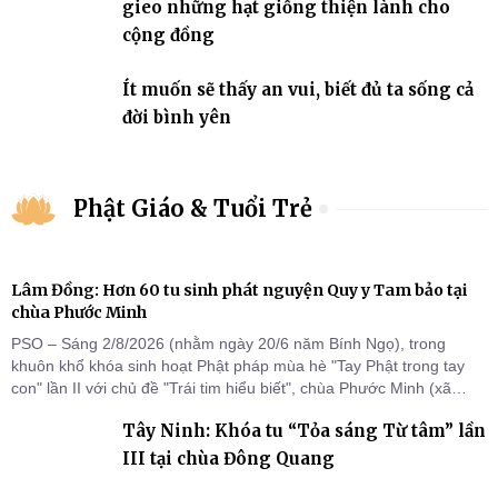
gieo những hạt giống thiện lành cho
cộng đồng
Ít muốn sẽ thấy an vui, biết đủ ta sống cả
đời bình yên
Phật Giáo & Tuổi Trẻ
Lâm Đồng: Hơn 60 tu sinh phát nguyện Quy y Tam bảo tại
chùa Phước Minh
PSO – Sáng 2/8/2026 (nhằm ngày 20/6 năm Bính Ngọ), trong
khuôn khổ khóa sinh hoạt Phật pháp mùa hè "Tay Phật trong tay
con" lần II với chủ đề "Trái tim hiểu biết", chùa Phước Minh (xã
Hàm Kiệm) đã trang nghiêm tổ chức lễ phát nguyện quy y Tam bảo
Tây Ninh: Khóa tu “Tỏa sáng Từ tâm” lần
cho hơn 60 tu sinh.
III tại chùa Đông Quang