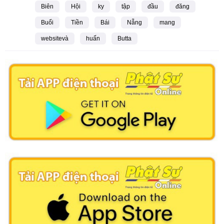
Biên
Hội
ky
tập
đầu
đăng
Buổi
Tiền
Bái
Nẵng
mang
websitevà
huấn
Butta