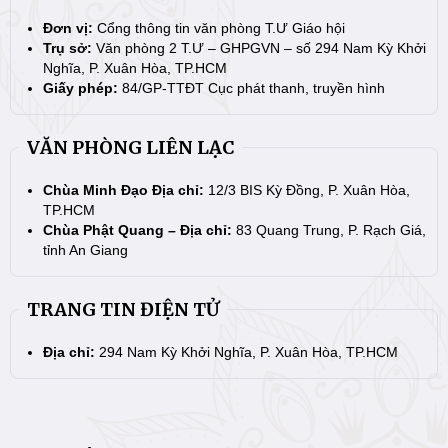
Đơn vị:
Cổng thông tin văn phòng T.Ư Giáo hội
Trụ sở:
Văn phòng 2 T.Ư – GHPGVN – số 294 Nam Kỳ Khởi
Nghĩa, P. Xuân Hòa, TP.HCM
Giấy phép:
84/GP-TTĐT Cục phát thanh, truyền hình
VĂN PHÒNG LIÊN LẠC
Chùa Minh Đạo Địa chỉ:
12/3 BIS Kỳ Đồng, P. Xuân Hòa,
TP.HCM
Chùa Phật Quang – Địa chỉ:
83 Quang Trung, P. Rạch Giá,
tỉnh An Giang
TRANG TIN ĐIỆN TỬ
Địa chỉ:
294 Nam Kỳ Khởi Nghĩa, P. Xuân Hòa, TP.HCM