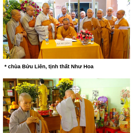
* c
hùa Bửu Liên, tịnh thất Như Hoa