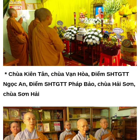
*
Chùa Kiên Tân, chùa Vạn Hòa, Điểm SHTGTT
Ngọc An, Điểm SHTGTT Pháp Bảo, chùa Hải Sơn,
chùa Sơn Hải