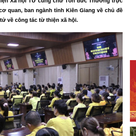
iện Xã hội TƯ cùng chư Tôn đức Thường trực
cơ quan, ban ngành tỉnh Kiên Giang về chủ đề
ử về công tác từ thiện xã hội.