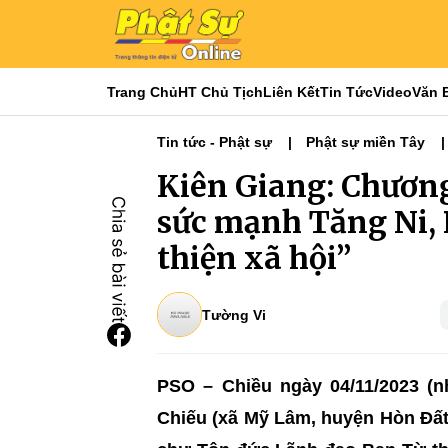
Trang Chủ
HT Chủ Tịch
Liên Kết
Tin Tức
Video
Văn 
Tin tức - Phật sự
Phật sự miền Tây
Ban Từ thiện Xã hội
Kiên Giang: Chươn
sức mạnh Tăng Ni, P
thiện xã hội”
Tường Vi
PSO – Chiều ngày 04/11/2023 (n
Chiếu (xã Mỹ Lâm, huyện Hòn Đất,