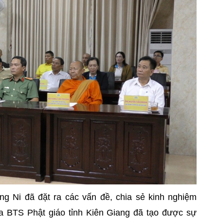
g Ni đã đặt ra các vấn đề, chia sẻ kinh nghiệm
ủa BTS Phật giáo tỉnh Kiên Giang đã tạo được sự