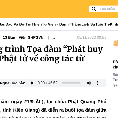
Bản
Đạo Và Đời
Từ Thiện
Tự Viện - Danh Thắng
Lịch Sử
Tuổi Trẻ
Kinh
13 Ban - Viện GHPGVN
05/11/2023 09:53
g trình Tọa đàm “Phát huy
hật tử về công tác từ
Đồ
ch
Sá
Tư
Nghe đọc bài:
gi
Khó
25
VI
hằm ngày 21/9 ÂL), tại chùa Phật Quang Phổ
 tỉnh Kiên Giang) đã diễn ra buổi tọa đàm giữa