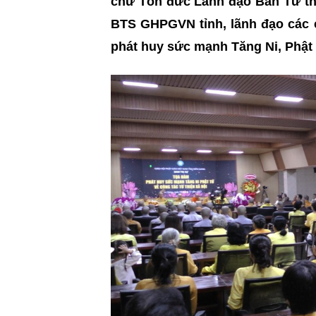
chư Tôn đức Lãnh đạo Ban Từ th
BTS GHPGVN tỉnh, lãnh đạo các 
phát huy sức mạnh Tăng Ni, Phật t