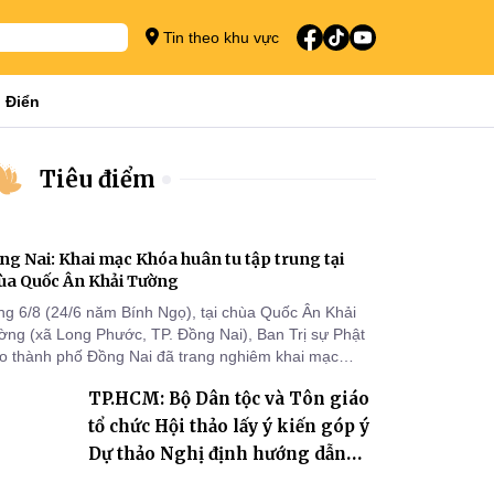
Tin theo khu vực
 Điển
Tiêu điểm
ng Nai: Khai mạc Khóa huân tu tập trung tại
ùa Quốc Ân Khải Tường
ng 6/8 (24/6 năm Bính Ngọ), tại chùa Quốc Ân Khải
ờng (xã Long Phước, TP. Đồng Nai), Ban Trị sự Phật
áo thành phố Đồng Nai đã trang nghiêm khai mạc
a huân tu tập trung trong mùa An cư kiết hạ Phật lịch
TP.HCM: Bộ Dân tộc và Tôn giáo
70 dành cho chư Tăng hành giả an cư tại chỗ khu vực
I, VIII và trường hạ chùa Quốc Ân Khải Tường.
tổ chức Hội thảo lấy ý kiến góp ý
Dự thảo Nghị định hướng dẫn
thi hành Luật Tín ngưỡng, tôn