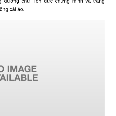
g dường chư Tôn đức chứng minh và trang
ồng cài áo.