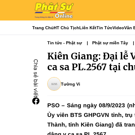
Trang Chủ
HT Chủ Tịch
Liên Kết
Tin Tức
Video
Văn 
Tin tức - Phật sự
Phật sự miền Tây
Kiên Giang: Đại lễ 
ca sa PL.2567 tại c
Tường Vi
PSO – Sáng ngày 08/9/2023 (n
Ủy viên BTS GHPGVN tỉnh, trụ 
Thành, tỉnh Kiên Giang) đã tra
dâng y ca sa PL.2567.