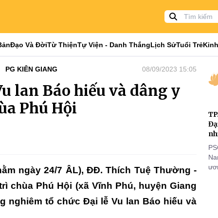
Bản
Đạo Và Đời
Từ Thiện
Tự Viện - Danh Thắng
Lịch Sử
Tuổi Trẻ
Kinh
PG KIÊN GIANG
08/09/2023 15:05
Vu lan Báo hiếu và dâng y
hùa Phú Hội
TP
Đạ
nh
PS
Nam
ươn
hằm ngày 24/7 ÂL), ĐĐ. Thích Tuệ Thường -
nhằ
trì chùa Phú Hội (xã Vĩnh Phú, huyện Giang
gi
ng nghiêm tổ chức Đại lễ Vu lan Báo hiếu và