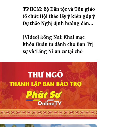
TP.HCM: Bộ Dân tộc và Tôn giáo
tổ chức Hội thảo lấy ý kiến góp ý
Dự thảo Nghị định hướng dẫn
thi hành Luật Tín ngưỡng, tôn
[Video] Đồng Nai: Khai mạc
giáo
khóa Huân tu dành cho Ban Trị
sự và Tăng Ni an cư tại chỗ