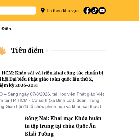
Tin theo khu vực
 Điển
Tiêu điểm
. HCM: Khảo sát và triển khai công tác chuẩn bị
i hội Đại biểu Phật giáo toàn quốc lần thứ X,
iệm kỳ 2026-2031
O – Sáng ngày 07/8/2026, tại Học viện Phật giáo Việt
 tại TP. HCM - Cơ sở II (xã Bình Lợi), đoàn Trung
g Giáo hội đã tổ chức phiên họp và khảo sát thực tế
m triển khai công tác chuẩn bị Đại hội Đại biểu Phật
Đồng Nai: Khai mạc Khóa huân
áo toàn quốc lần thứ X, nhiệm kỳ 2026-2031.
tu tập trung tại chùa Quốc Ân
Khải Tường