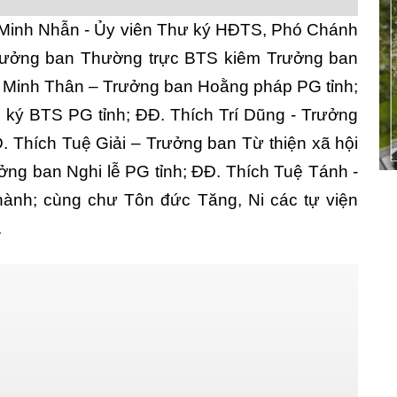
h Minh Nhẫn - Ủy viên Thư ký HĐTS, Phó Chánh
rưởng ban Thường trực BTS kiêm Trưởng ban
 Minh Thân – Trưởng ban Hoằng pháp PG tỉnh;
 ký BTS PG tỉnh; ĐĐ. Thích Trí Dũng - Trưởng
Đ. Thích Tuệ Giải – Trưởng ban Từ thiện xã hội
ởng ban Nghi lễ PG tỉnh; ĐĐ. Thích Tuệ Tánh -
nh; cùng chư Tôn đức Tăng, Ni các tự viện
.