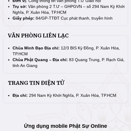
Đơn vị:
Cổng thông tin văn phòng T.Ư Giáo hội
Trụ sở:
Văn phòng 2 T.Ư – GHPGVN – số 294 Nam Kỳ Khởi
Nghĩa, P. Xuân Hòa, TP.HCM
Giấy phép:
84/GP-TTĐT Cục phát thanh, truyền hình
VĂN PHÒNG LIÊN LẠC
Chùa Minh Đạo Địa chỉ:
12/3 BIS Kỳ Đồng, P. Xuân Hòa,
TP.HCM
Chùa Phật Quang – Địa chỉ:
83 Quang Trung, P. Rạch Giá,
tỉnh An Giang
TRANG TIN ĐIỆN TỬ
Địa chỉ:
294 Nam Kỳ Khởi Nghĩa, P. Xuân Hòa, TP.HCM
Ứng dụng mobile Phật Sự Online