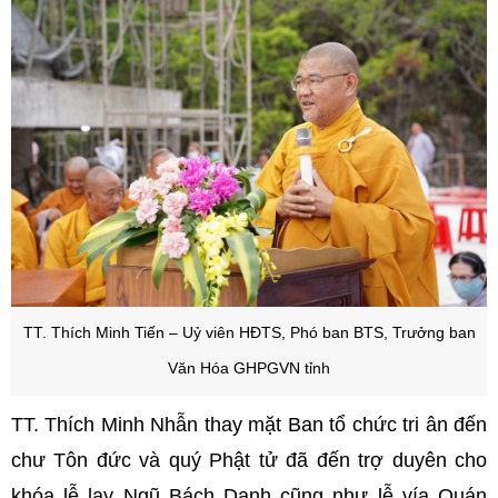
TT. Thích Minh Tiến – Uỷ viên HĐTS, Phó ban BTS, Trưởng ban
Văn Hóa GHPGVN tỉnh
TT. Thích Minh Nhẫn thay mặt Ban tổ chức tri ân đến
chư Tôn đức và quý Phật tử đã đến trợ duyên cho
khóa lễ lạy Ngũ Bách Danh cũng như lễ vía Quán