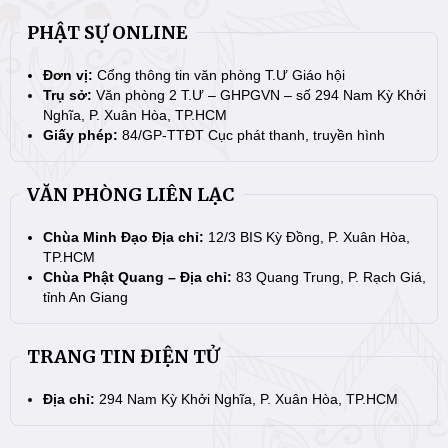
PHẬT SỰ ONLINE
Đơn vị:
Cổng thông tin văn phòng T.Ư Giáo hội
Trụ sở:
Văn phòng 2 T.Ư – GHPGVN – số 294 Nam Kỳ Khởi
Nghĩa, P. Xuân Hòa, TP.HCM
Giấy phép:
84/GP-TTĐT Cục phát thanh, truyền hình
VĂN PHÒNG LIÊN LẠC
Chùa Minh Đạo Địa chỉ:
12/3 BIS Kỳ Đồng, P. Xuân Hòa,
TP.HCM
Chùa Phật Quang – Địa chỉ:
83 Quang Trung, P. Rạch Giá,
tỉnh An Giang
TRANG TIN ĐIỆN TỬ
Địa chỉ:
294 Nam Kỳ Khởi Nghĩa, P. Xuân Hòa, TP.HCM