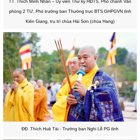
TT. Thích Minh Nhẫn – Ủy viên Thư ký HĐTS, Phó chánh Văn
phòng 2 TƯ, Phó trưởng ban Thường trực BTS GHPGVN tỉnh
Kiên Giang, trụ trì chùa Hải Sơn (chùa Hang)
ĐĐ. Thích Huệ Tài - Trưởng ban Nghi Lễ PG tỉnh