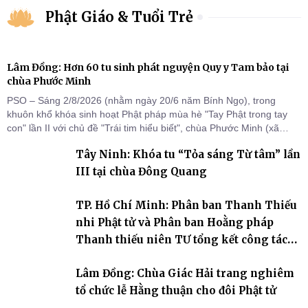
Phật Giáo & Tuổi Trẻ
Lâm Đồng: Hơn 60 tu sinh phát nguyện Quy y Tam bảo tại
chùa Phước Minh
PSO – Sáng 2/8/2026 (nhằm ngày 20/6 năm Bính Ngọ), trong
khuôn khổ khóa sinh hoạt Phật pháp mùa hè "Tay Phật trong tay
con" lần II với chủ đề "Trái tim hiểu biết", chùa Phước Minh (xã
Hàm Kiệm) đã trang nghiêm tổ chức lễ phát nguyện quy y Tam bảo
Tây Ninh: Khóa tu “Tỏa sáng Từ tâm” lần
cho hơn 60 tu sinh.
III tại chùa Đông Quang
TP. Hồ Chí Minh: Phân ban Thanh Thiếu
nhi Phật tử và Phân ban Hoằng pháp
Thanh thiếu niên TƯ tổng kết công tác
Phật sự nhiệm kỳ IX (2022 – 2027)
Lâm Đồng: Chùa Giác Hải trang nghiêm
tổ chức lễ Hằng thuận cho đôi Phật tử