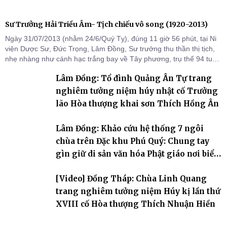
Sư Trưởng Hải Triều Âm- Tịch chiếu vô song (1920-2013)
Ngày 31/07/2013 (nhằm 24/6/Quý Tỵ), đúng 11 giờ 56 phút, tại Ni
viện Dược Sư, Đức Trọng, Lâm Đồng, Sư trưởng thu thần thị tịch,
nhẹ nhàng như cánh hạc trắng bay về Tây phương, trụ thế 94 tuổi
đời, 60 hạ lạp.
Lâm Đồng: Tổ đình Quảng Ân Tự trang
nghiêm tưởng niệm húy nhật cố Trưởng
lão Hòa thượng khai sơn Thích Hồng Ân
Lâm Đồng: Khảo cứu hệ thống 7 ngôi
chùa trên Đặc khu Phú Quý: Chung tay
gìn giữ di sản văn hóa Phật giáo nơi biển
đảo
[Video] Đồng Tháp: Chùa Linh Quang
trang nghiêm tưởng niệm Húy kị lần thứ
XVIII cố Hòa thượng Thích Nhuận Hiền