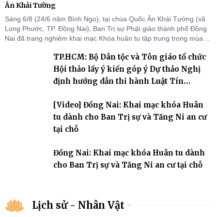
Ân Khải Tường
Sáng 6/8 (24/6 năm Bính Ngọ), tại chùa Quốc Ân Khải Tường (xã
Long Phước, TP. Đồng Nai), Ban Trị sự Phật giáo thành phố Đồng
Nai đã trang nghiêm khai mạc Khóa huân tu tập trung trong mùa
An cư kiết hạ Phật lịch 2570 dành cho chư Tăng hành giả an cư tại
TP.HCM: Bộ Dân tộc và Tôn giáo tổ chức
chỗ khu vực VII, VIII và trường hạ chùa Quốc Ân Khải Tường.
Hội thảo lấy ý kiến góp ý Dự thảo Nghị
định hướng dẫn thi hành Luật Tín
ngưỡng, tôn giáo
[Video] Đồng Nai: Khai mạc khóa Huân
tu dành cho Ban Trị sự và Tăng Ni an cư
tại chỗ
Đồng Nai: Khai mạc khóa Huân tu dành
cho Ban Trị sự và Tăng Ni an cư tại chỗ
Lịch sử - Nhân Vật