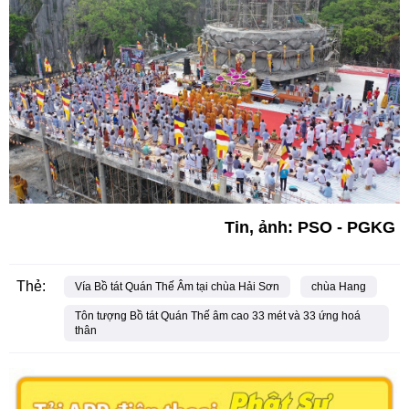
Tin, ảnh: PSO - PGKG
Thẻ:
Vía Bồ tát Quán Thế Âm tại chùa Hải Sơn
chùa Hang
Tôn tượng Bồ tát Quán Thế âm cao 33 mét và 33 ứng hoá
thân