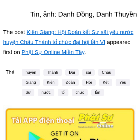
Tin, ảnh: Danh Đồng, Danh Thuyền
The post
Kiên Giang: Hội Đoàn kết Sư sãi yêu nước
huyện Châu Thành tổ chức đại hội lần VI
appeared
first on
Phật Sự Online Miền Tây
.
Thẻ:
huyện
Thành
Đại
sai
Châu
Giang
Kiên
Đoàn
Hội
Kêt
Yêu
Sư
nước
tổ
chức
lần