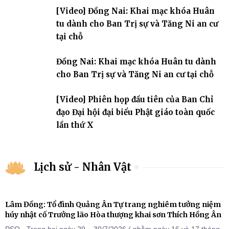
lý cơ sở tín ngưỡng các tỉnh, thành phố khu vực phía Nam nhằm
[Video] Đồng Nai: Khai mạc khóa Huân
góp ý hoàn thiện hồ sơ Dự thảo Nghị định quy định chi tiết một số
điều và biện pháp để tổ chức
tu dành cho Ban Trị sự và Tăng Ni an cư
tại chỗ
Đồng Nai: Khai mạc khóa Huân tu dành
cho Ban Trị sự và Tăng Ni an cư tại chỗ
[Video] Phiên họp đầu tiên của Ban Chỉ
đạo Đại hội đại biểu Phật giáo toàn quốc
lần thứ X
Lịch sử - Nhân Vật
Lâm Đồng: Tổ đình Quảng Ân Tự trang nghiêm tưởng niệm
húy nhật cố Trưởng lão Hòa thượng khai sơn Thích Hồng Ân