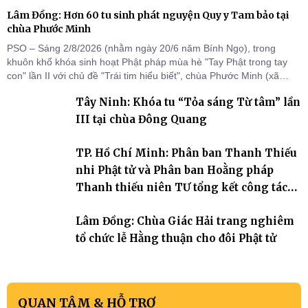
Lâm Đồng: Hơn 60 tu sinh phát nguyện Quy y Tam bảo tại
chùa Phước Minh
PSO – Sáng 2/8/2026 (nhằm ngày 20/6 năm Bính Ngọ), trong
khuôn khổ khóa sinh hoạt Phật pháp mùa hè "Tay Phật trong tay
con" lần II với chủ đề "Trái tim hiểu biết", chùa Phước Minh (xã
Hàm Kiệm) đã trang nghiêm tổ chức lễ phát nguyện quy y Tam bảo
Tây Ninh: Khóa tu “Tỏa sáng Từ tâm” lần
cho hơn 60 tu sinh.
III tại chùa Đông Quang
TP. Hồ Chí Minh: Phân ban Thanh Thiếu
nhi Phật tử và Phân ban Hoằng pháp
Thanh thiếu niên TƯ tổng kết công tác
Phật sự nhiệm kỳ IX (2022 – 2027)
Lâm Đồng: Chùa Giác Hải trang nghiêm
tổ chức lễ Hằng thuận cho đôi Phật tử
QUAN TÂM & HỖ TRỢ