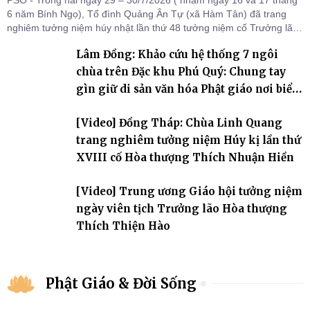
PSO - Trong hai ngày 29 – 30/7/2026 ( nhằm ngày 16 và 17 tháng
6 năm Bính Ngọ), Tổ đình Quảng Ân Tự (xã Hàm Tân) đã trang
nghiêm tưởng niệm húy nhật lần thứ 48 tưởng niệm cố Trưởng lão
Hòa thượng thượng Hồng hạ Ân – bậc khai sơn Tổ đình Quảng Ân.
Lâm Đồng: Khảo cứu hệ thống 7 ngôi
Chư Tôn đức Tăng Ni, môn đồ pháp quyến cùng đông đảo thiện tín
Phật tử đã đồng vân tập về đạo tràng, th
chùa trên Đặc khu Phú Quý: Chung tay
gìn giữ di sản văn hóa Phật giáo nơi biển
đảo
[Video] Đồng Tháp: Chùa Linh Quang
trang nghiêm tưởng niệm Húy kị lần thứ
XVIII cố Hòa thượng Thích Nhuận Hiền
[Video] Trung ương Giáo hội tưởng niệm
ngày viên tịch Trưởng lão Hòa thượng
Thích Thiện Hào
Phật Giáo & Đời Sống