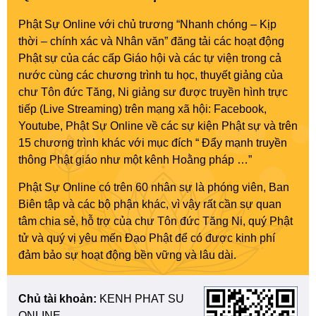
Phật Sự Online với chủ trương “Nhanh chóng – Kịp
thời – chính xác và Nhân văn” đăng tải các hoạt động
Phật sự của các cấp Giáo hội và các tự viện trong cả
nước cùng các chương trình tu học, thuyết giảng của
chư Tôn đức Tăng, Ni giảng sư được truyền hình trực
tiếp (Live Streaming) trên mạng xã hội: Facebook,
Youtube, Phật Sự Online về các sự kiện Phật sự và trên
15 chương trình khác với mục đích “ Đẩy mạnh truyền
thông Phật giáo như một kênh Hoằng pháp …”
Phật Sự Online có trên 60 nhân sự là phóng viên, Ban
Biên tập và các bộ phận khác, vì vậy rất cần sự quan
tâm chia sẻ, hỗ trợ của chư Tôn đức Tăng Ni, quý Phật
tử và quý vị yêu mến Đạo Phật để có được kinh phí
đảm bảo sự hoạt động bền vững và lâu dài.
Chủ tài khoản:
KENH PHAT SU
ONLINE